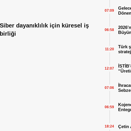
Gelece
07:09
Dönem
Siber dayanıklılık için küresel iş
2026’n
06:58
Büyüm
birliği
Kitap
Türk ş
11:20
strate
İSTİB’
12:07
“Üreti
İhraca
07:06
Sebzed
Başarı
Kojen
06:59
Enteg
Enerji
Çetin 
18:24