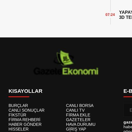
YAPA
07:24
3D T
KISAYOLLAR
E-
BURÇLAR
CANLI BORSA
CANLI SONUÇLAR
CANLI TV
FİKSTÜR
FİRMA EKLE
FİRMA REHBERİ
GAZETELER
gaz
HABER GÖNDER
HAVA DURUMU
habe
HİSSELER
GİRİŞ YAP
gönd