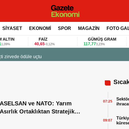
SİYASET
EKONOMİ
SPOR
MAGAZİN
FOTO GA
IN
FAİZ
GÜMÜŞ GRAM
B
40,65
117,77
80.
-0,12%
3,23%
23 Mart 2026 - 07:12
Firmalar gıda fu
Sıca
Sektör
07:25
ASELSAN ve NATO: Yarım
ihraca
finans
Asırlık Ortaklıktan Stratejik
Türkiy
Çözüm Ortaklığına
09:07
kürese