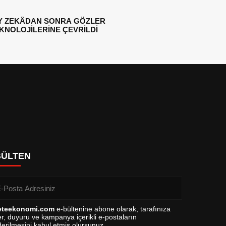
Y ZEKÂDAN SONRA GÖZLER
EKNOLOJİLERİNE ÇEVRİLDİ
BÜLTEN
eteekonomi.com
e-bültenine abone olarak, tarafınıza
r, duyuru ve kampanya içerikli e-postaların
erilmesini kabul etmiş olursunuz.