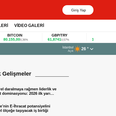
Giriş Yap
LERİ
VİDEO GALERİ
ITCOIN
GBP/TRY
EUR/USD
155,00
61,8741
1,1781
0,36%
0,57%
0,47%
İstanbul
26 °
arlarını bu anket ile değerlendirdi
Açık
k Gelişmeler
el daralmaya rağmen liderlik ve
t dominasyonu: 2026 ilk yarı
al sonuçları
e’nin E-İhracat potansiyelini
l ölçeğe taşıyacak iş birliği