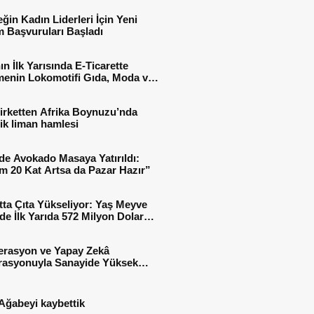
ğin Kadın Liderleri İçin Yeni
 Başvuruları Başladı
ın İlk Yarısında E-Ticarette
enin Lokomotifi Gıda, Moda ve
 Oldu
irketten Afrika Boynuzu’nda
jik liman hamlesi
de Avokado Masaya Yatırıldı:
m 20 Kat Artsa da Pazar Hazır”
tta Çıta Yükseliyor: Yaş Meyve
e İlk Yarıda 572 Milyon Dolar
sı
erasyon ve Yapay Zekâ
rasyonuyla Sanayide Yüksek
 Verimliliği
Ağabeyi kaybettik