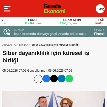
Giriş
Yap
EURO
GRAM ALTIN
FAİZ
53,4598
6.890,41
40,65
%
0,55%
1,09%
-0,12%
23 Mart 2026 - 07:12
e uçtu
Firmalar gıda fuarlarını bu anket ile değerlendirdi
ANASAYFA
DÜNYA
Siber dayanıklılık için küresel iş birliği
Siber dayanıklılık için küresel iş
birliği
05.06.2026 07:05
Güncellenme :
05.06.2026 07:06