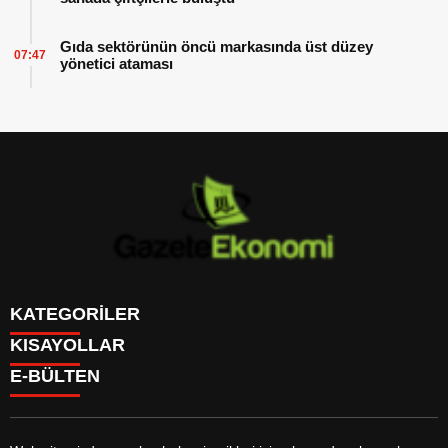
Gıda sektörünün öncü markasında üst düzey
07:47
yönetici ataması
KATEGORİLER
KISAYOLLAR
GÜNDEM
E-BÜLTEN
DÜNYA
BURÇLAR
SİYASET
CANLI BORSA
EKONOMİ
CANLI SONUÇLAR
SPOR
CANLI TV
MAGAZİN