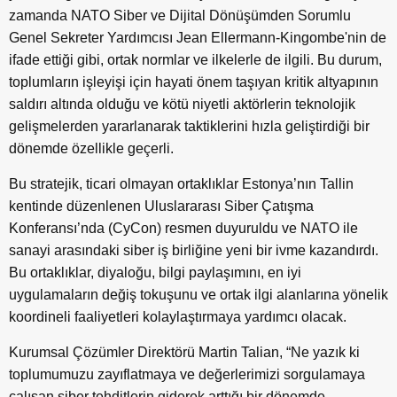
zamanda NATO Siber ve Dijital Dönüşümden Sorumlu
Genel Sekreter Yardımcısı Jean Ellermann-Kingombe'nin de
ifade ettiği gibi, ortak normlar ve ilkelerle de ilgili. Bu durum,
toplumların işleyişi için hayati önem taşıyan kritik altyapının
saldırı altında olduğu ve kötü niyetli aktörlerin teknolojik
gelişmelerden yararlanarak taktiklerini hızla geliştirdiği bir
dönemde özellikle geçerli.
Bu stratejik, ticari olmayan ortaklıklar Estonya’nın Tallin
kentinde düzenlenen Uluslararası Siber Çatışma
Konferansı’nda (CyCon) resmen duyuruldu ve NATO ile
sanayi arasındaki siber iş birliğine yeni bir ivme kazandırdı.
Bu ortaklıklar, diyaloğu, bilgi paylaşımını, en iyi
uygulamaların değiş tokuşunu ve ortak ilgi alanlarına yönelik
koordineli faaliyetleri kolaylaştırmaya yardımcı olacak.
Kurumsal Çözümler Direktörü Martin Talian, “Ne yazık ki
toplumumuzu zayıflatmaya ve değerlerimizi sorgulamaya
çalışan siber tehditlerin giderek arttığı bir dönemde