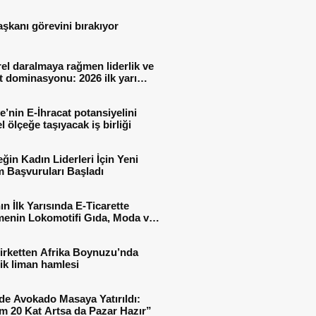
aşkanı görevini bırakıyor
el daralmaya rağmen liderlik ve
t dominasyonu: 2026 ilk yarı
al sonuçları
e’nin E-İhracat potansiyelini
l ölçeğe taşıyacak iş birliği
ğin Kadın Liderleri İçin Yeni
 Başvuruları Başladı
ın İlk Yarısında E-Ticarette
enin Lokomotifi Gıda, Moda ve
 Oldu
irketten Afrika Boynuzu’nda
jik liman hamlesi
de Avokado Masaya Yatırıldı:
m 20 Kat Artsa da Pazar Hazır”