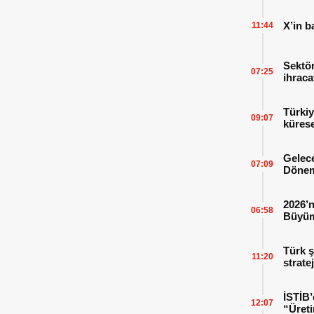
X’in b
11:44
Sektör
07:25
ihraca
finans
Türkiy
09:07
kürese
Gelece
07:09
Dönem
2026’n
06:58
Büyüm
Kitap
Türk ş
11:20
strate
İSTİB’
12:07
“Üreti