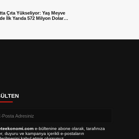
tta Çıta Yükseliyor: Yaş Meyve
e İlk Yarıda 572 Milyon Dolar
sı
BÜLTEN
eteekonomi.com
e-bültenine abone olarak, tarafınıza
r, duyuru ve kampanya içerikli e-postaların
erilmesini kabul etmiş olursunuz.