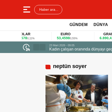
Haber ara...
GÜNDEM
DÜNYA
DOLAR
EURO
GRAM ALT
45,3578
53,4598
6.890,41
0,11%
0,55%
1,09
23 Mart 2026 - 09:05
Kadın çalışan oranında dünyayı geçti zirvede ödüle uçtu
neptün soyer