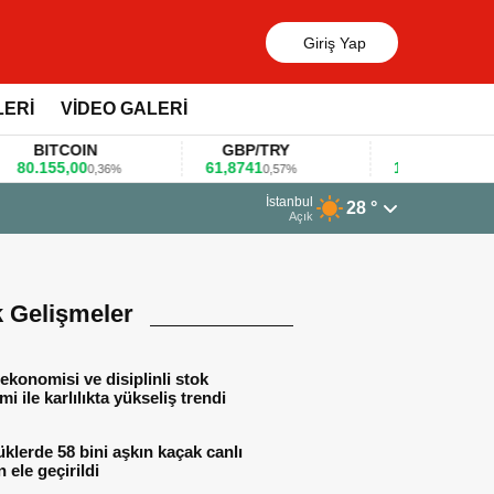
Giriş Yap
LERİ
VİDEO GALERİ
BITCOIN
GBP/TRY
EUR/USD
.155,00
61,8741
1,1781
0,36%
0,57%
0,47%
rt 2026 - 07:12
İstanbul
28 °
alar gıda fuarlarını bu anket ile değerlendirdi
Açık
k Gelişmeler
ekonomisi ve disiplinli stok
mi ile karlılıkta yükseliş trendi
lerde 58 bini aşkın kaçak canlı
 ele geçirildi