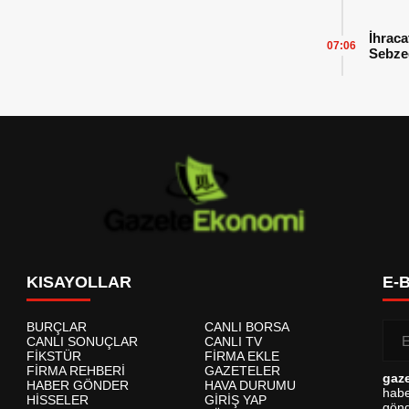
İhraca
07:06
Sebzed
Başarı
KISAYOLLAR
E-
BURÇLAR
CANLI BORSA
CANLI SONUÇLAR
CANLI TV
FİKSTÜR
FİRMA EKLE
FİRMA REHBERİ
GAZETELER
gaz
HABER GÖNDER
HAVA DURUMU
habe
HİSSELER
GİRİŞ YAP
gönd