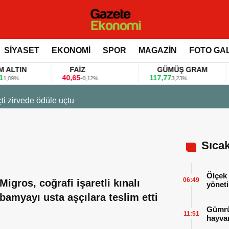
SİYASET
EKONOMİ
SPOR
MAGAZİN
FOTO GA
IN
FAİZ
GÜMÜŞ GRAM
40,65
117,77
80
%
-0,12%
3,23%
23 Ma
Firm
Sıca
Ölçek 
06:49
Migros, coğrafi işaretli kınalı
yöneti
bamyayı usta aşçılara teslim etti
Gümrük
11:51
hayvan