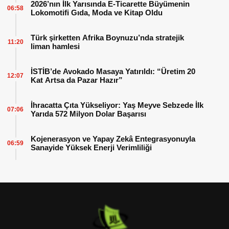
2026’nın İlk Yarısında E-Ticarette Büyümenin
06:58
Lokomotifi Gıda, Moda ve Kitap Oldu
Türk şirketten Afrika Boynuzu’nda stratejik
11:20
liman hamlesi
İSTİB’de Avokado Masaya Yatırıldı: “Üretim 20
12:07
Kat Artsa da Pazar Hazır”
İhracatta Çıta Yükseliyor: Yaş Meyve Sebzede İlk
07:06
Yarıda 572 Milyon Dolar Başarısı
Kojenerasyon ve Yapay Zekâ Entegrasyonuyla
06:59
Sanayide Yüksek Enerji Verimliliği