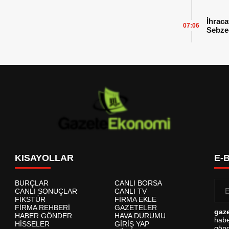
İhraca
07:06
Sebzed
Başarı
KISAYOLLAR
E-
BURÇLAR
CANLI BORSA
CANLI SONUÇLAR
CANLI TV
FİKSTÜR
FİRMA EKLE
FİRMA REHBERİ
GAZETELER
gaz
HABER GÖNDER
HAVA DURUMU
habe
HİSSELER
GİRİŞ YAP
gönd