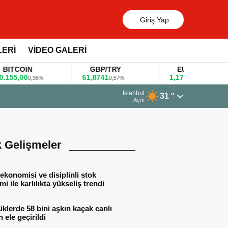
Giriş Yap
LERİ
VİDEO GALERİ
COIN
GBP/TRY
EUR/USD
,00
61,8741
1,1781
0,36%
0,57%
0,47%
13 Mart 2026 - 06:55
İstanbul
31 °
Huawei KOBİ’ler için yapay zekâ oda
Açık
k Gelişmeler
ekonomisi ve disiplinli stok
mi ile karlılıkta yükseliş trendi
lerde 58 bini aşkın kaçak canlı
 ele geçirildi