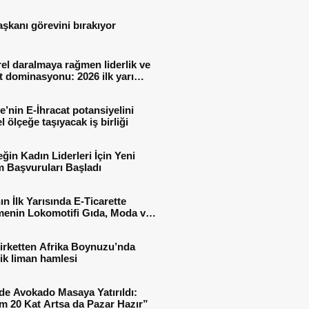
aşkanı görevini bırakıyor
el daralmaya rağmen liderlik ve
t dominasyonu: 2026 ilk yarı
al sonuçları
e’nin E-İhracat potansiyelini
l ölçeğe taşıyacak iş birliği
ğin Kadın Liderleri İçin Yeni
 Başvuruları Başladı
ın İlk Yarısında E-Ticarette
enin Lokomotifi Gıda, Moda ve
 Oldu
irketten Afrika Boynuzu’nda
jik liman hamlesi
de Avokado Masaya Yatırıldı:
m 20 Kat Artsa da Pazar Hazır”