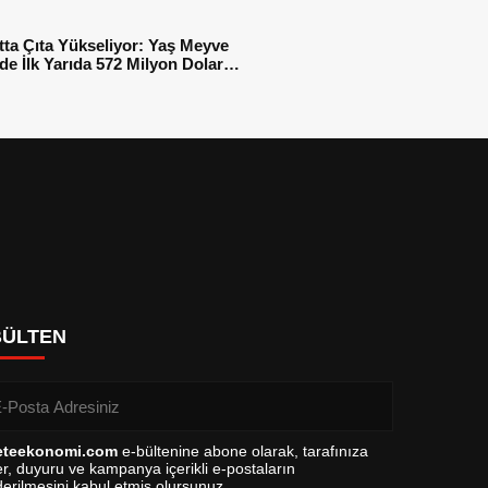
tta Çıta Yükseliyor: Yaş Meyve
e İlk Yarıda 572 Milyon Dolar
sı
BÜLTEN
eteekonomi.com
e-bültenine abone olarak, tarafınıza
r, duyuru ve kampanya içerikli e-postaların
erilmesini kabul etmiş olursunuz.