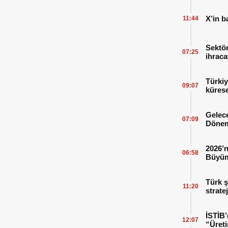
X’in b
11:44
Sektör
07:25
ihraca
finans
Türkiy
09:07
kürese
Gelece
07:09
Dönem
2026’n
06:58
Büyüm
Kitap
Türk ş
11:20
strate
İSTİB’
12:07
“Üreti