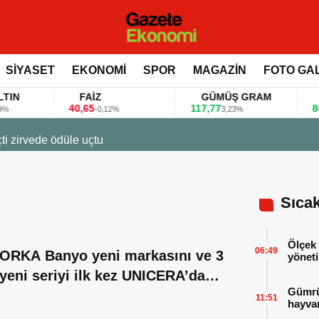
SİYASET
EKONOMİ
SPOR
MAGAZİN
FOTO GA
FAİZ
GÜMÜŞ GRAM
BIT
40,65
117,77
80.155
-0,12%
3,23%
t ile değerlendirdi
Sıca
Ölçek 
06:49
ORKA Banyo yeni markasını ve 3
yöneti
yeni seriyi ilk kez UNICERA’da
Gümrük
tanıtacak
11:51
hayvan