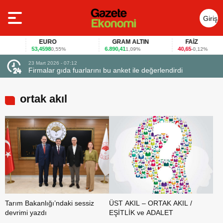
Giriş
Yap
EURO
GRAM ALTIN
FAİZ
53,4598
6.890,41
40,65
0,55%
1,09%
-0,12%
23 Mart 2026 - 07:12
uçtu
Firmalar gıda fuarlarını bu anket ile değerlendirdi
ortak akıl
Tarım Bakanlığı’ndaki sessiz
ÜST AKIL – ORTAK AKIL /
devrimi yazdı
EŞİTLİK ve ADALET