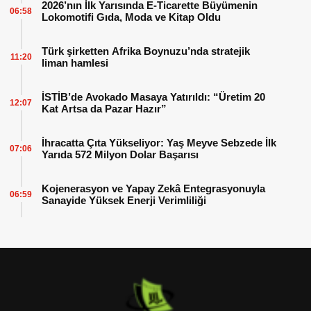
2026’nın İlk Yarısında E-Ticarette Büyümenin
06:58
Lokomotifi Gıda, Moda ve Kitap Oldu
Türk şirketten Afrika Boynuzu’nda stratejik
11:20
liman hamlesi
İSTİB’de Avokado Masaya Yatırıldı: “Üretim 20
12:07
Kat Artsa da Pazar Hazır”
İhracatta Çıta Yükseliyor: Yaş Meyve Sebzede İlk
07:06
Yarıda 572 Milyon Dolar Başarısı
Kojenerasyon ve Yapay Zekâ Entegrasyonuyla
06:59
Sanayide Yüksek Enerji Verimliliği