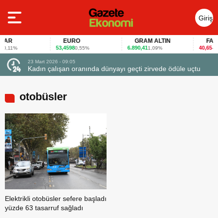
Giriş
Yap
AR
EURO
GRAM ALTIN
FAİZ
53,4598
6.890,41
40,65
0,11%
0,55%
1,09%
-0,1
23 Mart 2026 - 09:05
23
Kadın çalışan oranında dünyayı geçti zirvede ödüle uçtu
F
otobüsler
Elektrikli otobüsler sefere başladı
yüzde 63 tasarruf sağladı