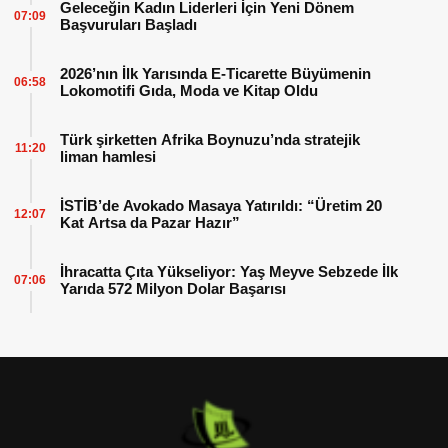
Geleceğin Kadın Liderleri İçin Yeni Dönem
07:09
Başvuruları Başladı
2026’nın İlk Yarısında E-Ticarette Büyümenin
06:58
Lokomotifi Gıda, Moda ve Kitap Oldu
Türk şirketten Afrika Boynuzu’nda stratejik
11:20
liman hamlesi
İSTİB’de Avokado Masaya Yatırıldı: “Üretim 20
12:07
Kat Artsa da Pazar Hazır”
İhracatta Çıta Yükseliyor: Yaş Meyve Sebzede İlk
07:06
Yarıda 572 Milyon Dolar Başarısı