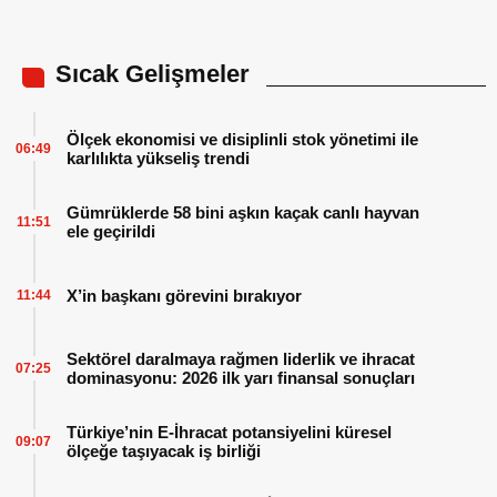
Sıcak Gelişmeler
Ölçek ekonomisi ve disiplinli stok yönetimi ile
06:49
karlılıkta yükseliş trendi
Gümrüklerde 58 bini aşkın kaçak canlı hayvan
11:51
ele geçirildi
X’in başkanı görevini bırakıyor
11:44
Sektörel daralmaya rağmen liderlik ve ihracat
07:25
dominasyonu: 2026 ilk yarı finansal sonuçları
Türkiye’nin E-İhracat potansiyelini küresel
09:07
ölçeğe taşıyacak iş birliği