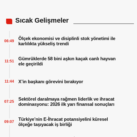
Sıcak Gelişmeler
Ölçek ekonomisi ve disiplinli stok yönetimi ile
06:49
karlılıkta yükseliş trendi
Gümrüklerde 58 bini aşkın kaçak canlı hayvan
11:51
ele geçirildi
X’in başkanı görevini bırakıyor
11:44
Sektörel daralmaya rağmen liderlik ve ihracat
07:25
dominasyonu: 2026 ilk yarı finansal sonuçları
Türkiye’nin E-İhracat potansiyelini küresel
09:07
ölçeğe taşıyacak iş birliği