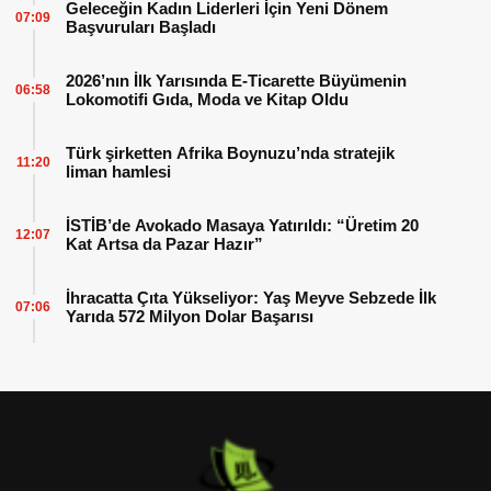
Geleceğin Kadın Liderleri İçin Yeni Dönem
07:09
Başvuruları Başladı
2026’nın İlk Yarısında E-Ticarette Büyümenin
06:58
Lokomotifi Gıda, Moda ve Kitap Oldu
Türk şirketten Afrika Boynuzu’nda stratejik
11:20
liman hamlesi
İSTİB’de Avokado Masaya Yatırıldı: “Üretim 20
12:07
Kat Artsa da Pazar Hazır”
İhracatta Çıta Yükseliyor: Yaş Meyve Sebzede İlk
07:06
Yarıda 572 Milyon Dolar Başarısı