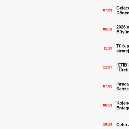
Gelece
07:09
Dönem
2026’n
06:58
Büyüm
Kitap
Türk ş
11:20
strate
İSTİB’
12:07
“Üreti
İhraca
07:06
Sebzed
Başarı
Kojen
06:59
Enteg
Enerji
Çetin 
18:24