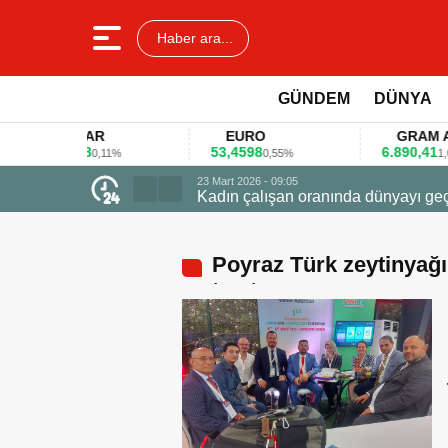
Haber ara...
GÜNDEM
DÜNYA
DOLAR
EURO
GRAM ALTIN
45,3578
53,4598
6.890,41
0,11%
0,55%
1,09%
23 Mart 2026 - 07:12
Firmalar gıda fuarlarını
Poyraz Türk zeytinyağ
tanıtıyor