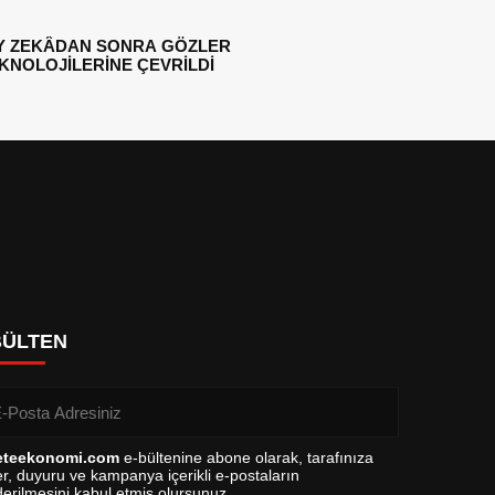
Y ZEKÂDAN SONRA GÖZLER
EKNOLOJİLERİNE ÇEVRİLDİ
BÜLTEN
eteekonomi.com
e-bültenine abone olarak, tarafınıza
r, duyuru ve kampanya içerikli e-postaların
erilmesini kabul etmiş olursunuz.