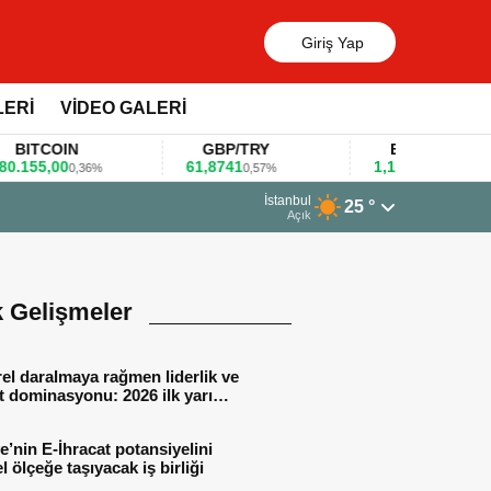
Giriş Yap
LERİ
VİDEO GALERİ
TCOIN
GBP/TRY
EUR/USD
5,00
61,8741
1,1781
0,36%
0,57%
0,47%
13 Mart 2026 - 06:55
İstanbul
25 °
Huawei KOBİ’ler için yapay z
Açık
k Gelişmeler
el daralmaya rağmen liderlik ve
t dominasyonu: 2026 ilk yarı
al sonuçları
e’nin E-İhracat potansiyelini
l ölçeğe taşıyacak iş birliği