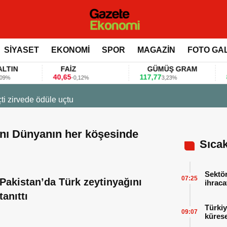
SİYASET
EKONOMİ
SPOR
MAGAZİN
FOTO GA
FAİZ
GÜMÜŞ GRAM
BI
40,65
117,77
80.15
-0,12%
3,23%
 bu anket ile değerlendirdi
ını Dünyanın her köşesinde
Sıca
Sektör
07:25
Pakistan’da Türk zeytinyağını
ihraca
finans
tanıttı
Türkiy
09:07
kürese