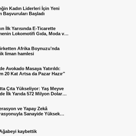
ğin Kadın Liderleri İçin Yeni
 Başvuruları Başladı
ın İlk Yarısında E-Ticarette
enin Lokomotifi Gıda, Moda ve
 Oldu
irketten Afrika Boynuzu’nda
jik liman hamlesi
de Avokado Masaya Yatırıldı:
m 20 Kat Artsa da Pazar Hazır”
tta Çıta Yükseliyor: Yaş Meyve
e İlk Yarıda 572 Milyon Dolar
sı
erasyon ve Yapay Zekâ
rasyonuyla Sanayide Yüksek
 Verimliliği
Ağabeyi kaybettik