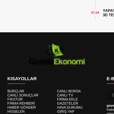
YAPA
07:24
3D T
KISAYOLLAR
E-
BURÇLAR
CANLI BORSA
CANLI SONUÇLAR
CANLI TV
FİKSTÜR
FİRMA EKLE
FİRMA REHBERİ
GAZETELER
gaz
HABER GÖNDER
HAVA DURUMU
habe
HİSSELER
GİRİŞ YAP
gönd