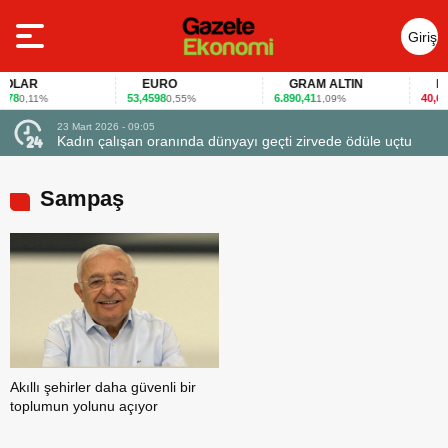
Giriş
Yap
LAR
EURO
GRAM ALTIN
FAİ
78
53,4598
6.890,41
40,65
0,11%
0,55%
1,09%
-0
23 Mart 2026 - 09:05
Kadın çalışan oranında dünyayı geçti zirvede ödüle uçtu
Sampaş
Akıllı şehirler daha güvenli bir
toplumun yolunu açıyor