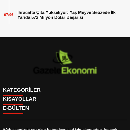
İhracatta Çıta Yükseliyor: Yaş Meyve Sebzede İlk
07:06
Yarıda 572 Milyon Dolar Başarısı
KATEGORİLER
KISAYOLLAR
GÜNDEM
E-BÜLTEN
DÜNYA
BURÇLAR
SİYASET
CANLI BORSA
EKONOMİ
CANLI SONUÇLAR
SPOR
CANLI TV
MAGAZİN
Web sitemizde yer alan haber içerikleri izin alınmadan, kaynak