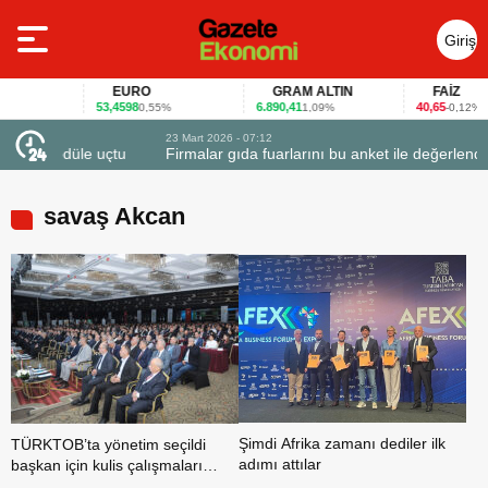
Giriş
Yap
EURO
GRAM ALTIN
FAİZ
53,4598
6.890,41
40,65
0,55%
1,09%
-0,12%
23 Mart 2026 - 07:12
uçtu
Firmalar gıda fuarlarını bu anket ile değerlendirdi
savaş Akcan
Şimdi Afrika zamanı dediler ilk
TÜRKTOB’ta yönetim seçildi
adımı attılar
başkan için kulis çalışmaları
başladı