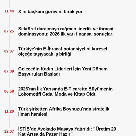
X’in başkanı görevini bırakıyor
11:44
Sektörel daralmaya rağmen liderlik ve ihracat
07:25
dominasyonu: 2026 ilk yarı finansal sonuçları
Türkiye’nin E-İhracat potansiyelini küresel
09:07
ölçeğe taşıyacak iş birliği
Geleceğin Kadın Liderleri İçin Yeni Dönem
07:09
Başvuruları Başladı
2026’nın İlk Yarısında E-Ticarette Büyümenin
06:58
Lokomotifi Gıda, Moda ve Kitap Oldu
Türk şirketten Afrika Boynuzu’nda stratejik
11:20
liman hamlesi
İSTİB’de Avokado Masaya Yatırıldı: “Üretim 20
12:07
Kat Artsa da Pazar Hazır”