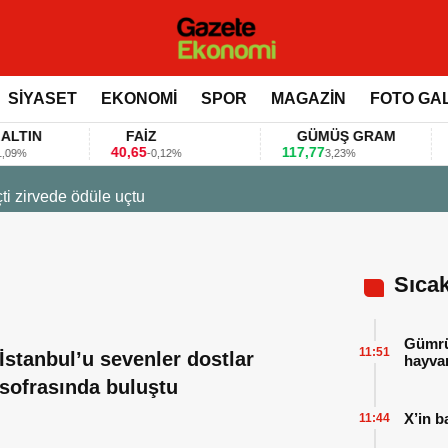
SİYASET
EKONOMİ
SPOR
MAGAZİN
FOTO GA
N
FAİZ
GÜMÜŞ GRAM
BI
40,65
117,77
80.1
-0,12%
3,23%
23 Mart 2026 - 07:12
Firmalar gıda fuarlarını bu anket ile değerlendirdi
Sıca
Gümrük
11:51
İstanbul’u sevenler dostlar
hayvan
sofrasında buluştu
X’in b
11:44