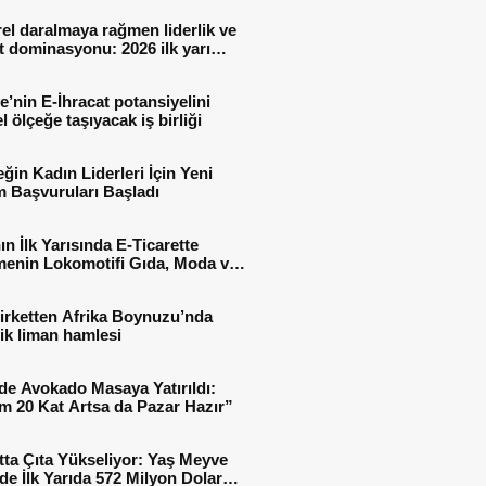
el daralmaya rağmen liderlik ve
t dominasyonu: 2026 ilk yarı
al sonuçları
e’nin E-İhracat potansiyelini
l ölçeğe taşıyacak iş birliği
ğin Kadın Liderleri İçin Yeni
 Başvuruları Başladı
ın İlk Yarısında E-Ticarette
enin Lokomotifi Gıda, Moda ve
 Oldu
irketten Afrika Boynuzu’nda
jik liman hamlesi
de Avokado Masaya Yatırıldı:
m 20 Kat Artsa da Pazar Hazır”
tta Çıta Yükseliyor: Yaş Meyve
e İlk Yarıda 572 Milyon Dolar