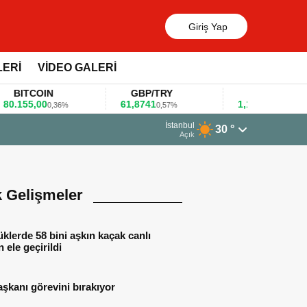
Giriş Yap
LERİ
VİDEO GALERİ
TCOIN
GBP/TRY
EUR/USD
55,00
61,8741
1,1781
0,36%
0,57%
0,47%
13 Mar
İstanbul
30 °
Huaw
Açık
k Gelişmeler
lerde 58 bini aşkın kaçak canlı
 ele geçirildi
aşkanı görevini bırakıyor