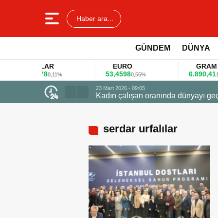
Haber ara...
GÜNDEM
DÜNYA
DOLAR
EURO
GRAM ALTI
45,3578
53,4598
6.890,41
0,11%
0,55%
1,09%
serdar urfalılar