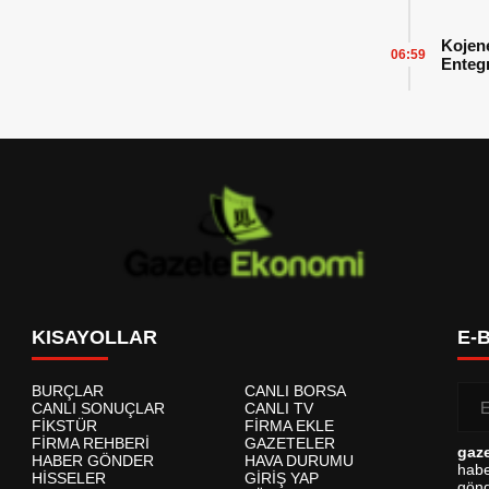
Başarı
Kojen
06:59
Enteg
Enerji
KISAYOLLAR
E-
BURÇLAR
CANLI BORSA
CANLI SONUÇLAR
CANLI TV
FİKSTÜR
FİRMA EKLE
FİRMA REHBERİ
GAZETELER
gaz
HABER GÖNDER
HAVA DURUMU
habe
HİSSELER
GİRİŞ YAP
gönd