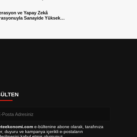
sı
erasyon ve Yapay Zekâ
rasyonuyla Sanayide Yüksek
 Verimliliği
BÜLTEN
eteekonomi.com
e-bültenine abone olarak, tarafınıza
r, duyuru ve kampanya içerikli e-postaların
erilmesini kabul etmiş olursunuz.