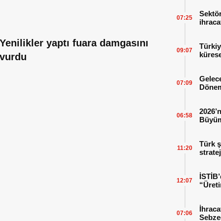
Sektör
07:25
ihraca
finans
Yenilikler yaptı fuara damgasını
Türkiy
09:07
kürese
vurdu
Gelece
07:09
Dönem
2026’n
06:58
Büyüm
Kitap
Türk ş
11:20
strate
İSTİB’
12:07
“Üreti
İhraca
07:06
Sebzed