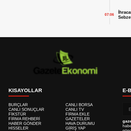
İhraca
07:06
Sebzed
Başarı
KISAYOLLAR
E-
BURÇLAR
CANLI BORSA
CANLI SONUÇLAR
CANLI TV
FİKSTÜR
FİRMA EKLE
FİRMA REHBERİ
GAZETELER
gaz
HABER GÖNDER
HAVA DURUMU
habe
HİSSELER
GİRİŞ YAP
gönd