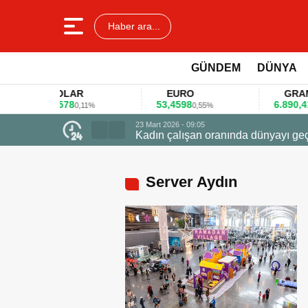
Haber ara...
GÜNDEM
DÜNYA
DOLAR
EURO
GRAM ALT
45,3578
53,4598
6.890,41
0,11%
0,55%
1,09
23 Mart 2026 - 09:05
Kadın çalışan oranında dünyayı geçti zirvede ödüle 
Server Aydın