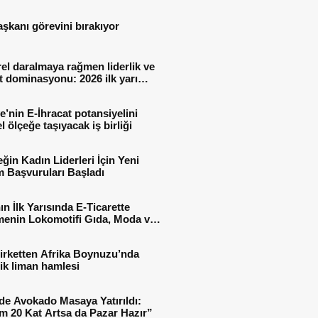
aşkanı görevini bırakıyor
el daralmaya rağmen liderlik ve
t dominasyonu: 2026 ilk yarı
al sonuçları
e’nin E-İhracat potansiyelini
l ölçeğe taşıyacak iş birliği
ğin Kadın Liderleri İçin Yeni
 Başvuruları Başladı
ın İlk Yarısında E-Ticarette
enin Lokomotifi Gıda, Moda ve
 Oldu
irketten Afrika Boynuzu’nda
jik liman hamlesi
de Avokado Masaya Yatırıldı:
m 20 Kat Artsa da Pazar Hazır”