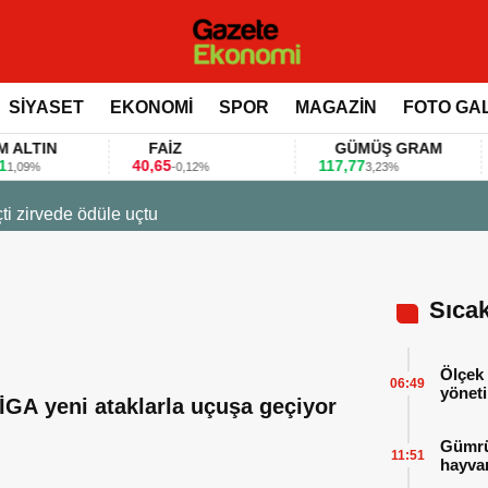
SİYASET
EKONOMİ
SPOR
MAGAZİN
FOTO GA
IN
FAİZ
GÜMÜŞ GRAM
40,65
117,77
80
%
-0,12%
3,23%
uçtu
Sıca
Ölçek 
06:49
yöneti
İGA yeni ataklarla uçuşa geçiyor
Gümrük
11:51
hayvan