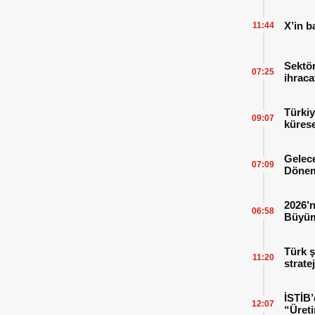
X’in b
11:44
Sektör
07:25
ihraca
finans
Türkiy
09:07
kürese
Gelece
07:09
Dönem
2026’n
06:58
Büyüm
Kitap
Türk ş
11:20
strate
İSTİB’
12:07
“Üreti