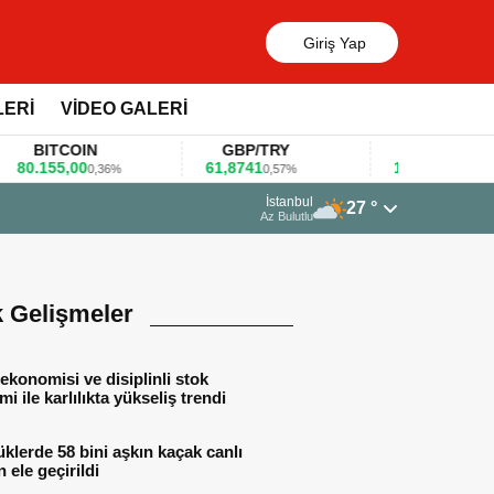
Giriş Yap
LERİ
VİDEO GALERİ
BITCOIN
GBP/TRY
EUR/USD
.155,00
61,8741
1,1781
0,36%
0,57%
0,47%
23 Mart 2026 - 07:12
İstanbul
27 °
Firmalar gıda fuarlarını bu anket ile değerlendirdi
Az Bulutlu
k Gelişmeler
ekonomisi ve disiplinli stok
mi ile karlılıkta yükseliş trendi
lerde 58 bini aşkın kaçak canlı
 ele geçirildi