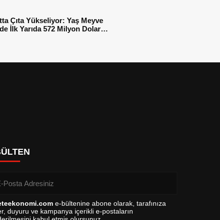
tta Çıta Yükseliyor: Yaş Meyve
e İlk Yarıda 572 Milyon Dolar
sı
BÜLTEN
eteekonomi.com
e-bültenine abone olarak, tarafınıza
r, duyuru ve kampanya içerikli e-postaların
erilmesini kabul etmiş olursunuz.