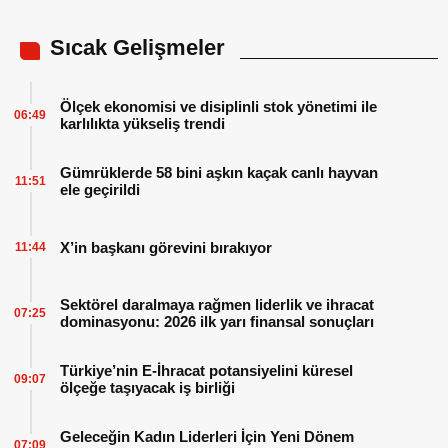
Sıcak Gelişmeler
Ölçek ekonomisi ve disiplinli stok yönetimi ile
06:49
karlılıkta yükseliş trendi
Gümrüklerde 58 bini aşkın kaçak canlı hayvan
11:51
ele geçirildi
X’in başkanı görevini bırakıyor
11:44
Sektörel daralmaya rağmen liderlik ve ihracat
07:25
dominasyonu: 2026 ilk yarı finansal sonuçları
Türkiye’nin E-İhracat potansiyelini küresel
09:07
ölçeğe taşıyacak iş birliği
Geleceğin Kadın Liderleri İçin Yeni Dönem
07:09