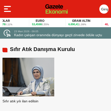
Giriş
Yap
LAR
EURO
GRAM ALTIN
FAİ
78
53,4598
6.890,41
40,65
0,11%
0,55%
1,09%
-0
23 Mart 2026 - 09:05
Kadın çalışan oranında dünyayı geçti zirvede ödüle uçtu
Sıfır Atık Danışma Kurulu
Sıfır atık yılı ilan edilsin