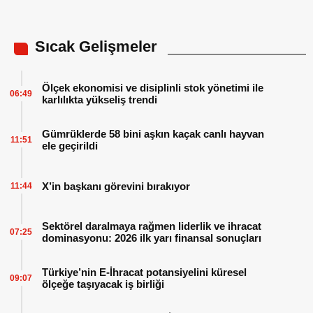
Sıcak Gelişmeler
Ölçek ekonomisi ve disiplinli stok yönetimi ile
06:49
karlılıkta yükseliş trendi
Gümrüklerde 58 bini aşkın kaçak canlı hayvan
11:51
ele geçirildi
X’in başkanı görevini bırakıyor
11:44
Sektörel daralmaya rağmen liderlik ve ihracat
07:25
dominasyonu: 2026 ilk yarı finansal sonuçları
Türkiye’nin E-İhracat potansiyelini küresel
09:07
ölçeğe taşıyacak iş birliği