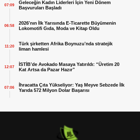
Geleceğin Kadın Liderleri İçin Yeni Dönem
07:09
Başvuruları Başladı
2026’nın İlk Yarısında E-Ticarette Büyümenin
06:58
Lokomotifi Gıda, Moda ve Kitap Oldu
Türk şirketten Afrika Boynuzu’nda stratejik
11:20
liman hamlesi
İSTİB’de Avokado Masaya Yatırıldı: “Üretim 20
12:07
Kat Artsa da Pazar Hazır”
İhracatta Çıta Yükseliyor: Yaş Meyve Sebzede İlk
07:06
Yarıda 572 Milyon Dolar Başarısı