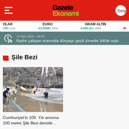
Giriş
Yap
OLAR
EURO
GRAM ALTIN
FAİ
578
53,4598
6.890,41
40,65
0,11%
0,55%
1,09%
-
23 Mart 2026 - 09:05
Kadın çalışan oranında dünyayı geçti zirvede ödüle uçtu
Şile Bezi
Cumhuriyet’in 100. Yılı anısına
100 metre Şile Bezi denizle
kavuştu