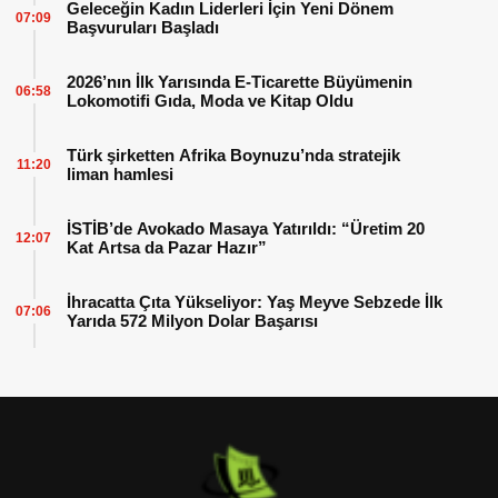
Geleceğin Kadın Liderleri İçin Yeni Dönem
07:09
Başvuruları Başladı
2026’nın İlk Yarısında E-Ticarette Büyümenin
06:58
Lokomotifi Gıda, Moda ve Kitap Oldu
Türk şirketten Afrika Boynuzu’nda stratejik
11:20
liman hamlesi
İSTİB’de Avokado Masaya Yatırıldı: “Üretim 20
12:07
Kat Artsa da Pazar Hazır”
İhracatta Çıta Yükseliyor: Yaş Meyve Sebzede İlk
07:06
Yarıda 572 Milyon Dolar Başarısı