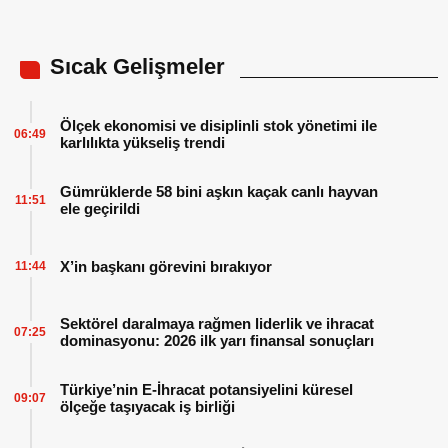
Sıcak Gelişmeler
Ölçek ekonomisi ve disiplinli stok yönetimi ile
06:49
karlılıkta yükseliş trendi
Gümrüklerde 58 bini aşkın kaçak canlı hayvan
11:51
ele geçirildi
X’in başkanı görevini bırakıyor
11:44
Sektörel daralmaya rağmen liderlik ve ihracat
07:25
dominasyonu: 2026 ilk yarı finansal sonuçları
Türkiye’nin E-İhracat potansiyelini küresel
09:07
ölçeğe taşıyacak iş birliği