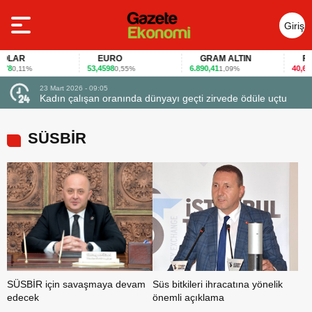
Giriş
Yap
LAR
EURO
GRAM ALTIN
FAİZ
8
53,4598
6.890,41
40,65
0,11%
0,55%
1,09%
-0,
23 Mart 2026 - 09:05
Kadın çalışan oranında dünyayı geçti zirvede ödüle uçtu
SÜSBİR
SÜSBİR için savaşmaya devam
Süs bitkileri ihracatına yönelik
edecek
önemli açıklama