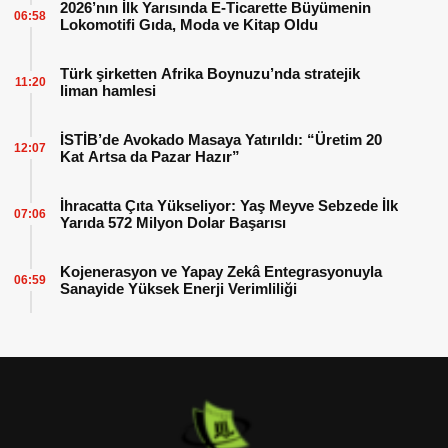
2026’nın İlk Yarısında E-Ticarette Büyümenin
06:58
Lokomotifi Gıda, Moda ve Kitap Oldu
Türk şirketten Afrika Boynuzu’nda stratejik
11:20
liman hamlesi
İSTİB’de Avokado Masaya Yatırıldı: “Üretim 20
12:07
Kat Artsa da Pazar Hazır”
İhracatta Çıta Yükseliyor: Yaş Meyve Sebzede İlk
07:06
Yarıda 572 Milyon Dolar Başarısı
Kojenerasyon ve Yapay Zekâ Entegrasyonuyla
06:59
Sanayide Yüksek Enerji Verimliliği