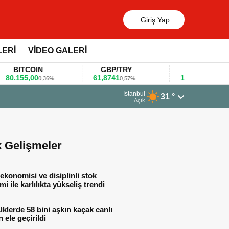
Giriş Yap
LERİ
VİDEO GALERİ
ITCOIN
GBP/TRY
EUR/USD
155,00
61,8741
1,1781
0,36%
0,57%
0,47%
rt 2026 - 07:12
İstanbul
31 °
alar gıda fuarlarını bu anket ile değerlendirdi
Açık
k Gelişmeler
ekonomisi ve disiplinli stok
mi ile karlılıkta yükseliş trendi
lerde 58 bini aşkın kaçak canlı
 ele geçirildi