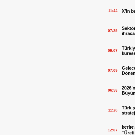
X’in b
11:44
Sektör
07:25
ihraca
finans
Türkiy
09:07
kürese
Gelece
07:09
Dönem
2026’n
06:58
Büyüm
Kitap
Türk ş
11:20
strate
İSTİB’
12:07
“Üreti