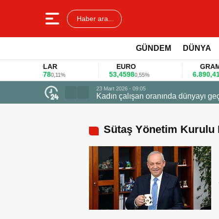
Haber ara...
GÜNDEM
DÜNYA
DOLAR
EURO
GRAM ALT
45,3578
53,4598
6.890,41
0,11%
0,55%
1,09%
23 Mart 2026 - 09:05
Kadın çalışan oranında dünyayı geçti zirvede ödüle uçtu
Sütaş Yönetim Kurulu