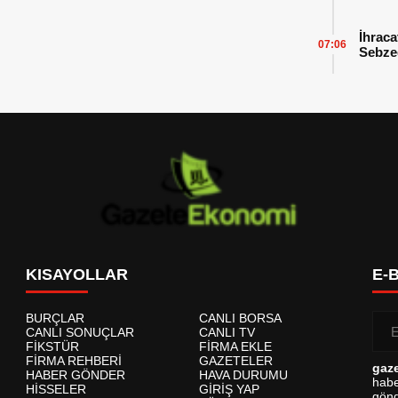
İhraca
07:06
Sebzed
Başarı
KISAYOLLAR
E-
BURÇLAR
CANLI BORSA
CANLI SONUÇLAR
CANLI TV
FİKSTÜR
FİRMA EKLE
FİRMA REHBERİ
GAZETELER
gaz
HABER GÖNDER
HAVA DURUMU
habe
HİSSELER
GİRİŞ YAP
gönd