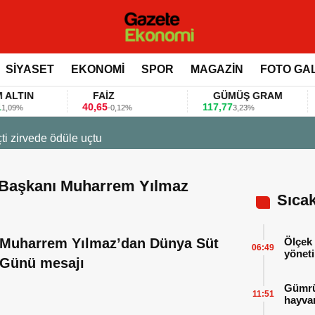
SİYASET
EKONOMİ
SPOR
MAGAZİN
FOTO GA
IN
FAİZ
GÜMÜŞ GRAM
B
40,65
117,77
80.
-0,12%
3,23%
23 Ma
Firm
 Başkanı Muharrem Yılmaz
Sıca
Muharrem Yılmaz’dan Dünya Süt
Ölçek 
06:49
yöneti
Günü mesajı
Gümrük
11:51
hayvan