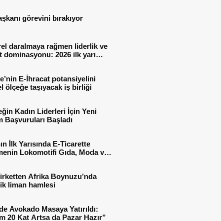
aşkanı görevini bırakıyor
el daralmaya rağmen liderlik ve
t dominasyonu: 2026 ilk yarı
al sonuçları
e’nin E-İhracat potansiyelini
l ölçeğe taşıyacak iş birliği
ğin Kadın Liderleri İçin Yeni
 Başvuruları Başladı
ın İlk Yarısında E-Ticarette
enin Lokomotifi Gıda, Moda ve
 Oldu
irketten Afrika Boynuzu’nda
jik liman hamlesi
de Avokado Masaya Yatırıldı:
m 20 Kat Artsa da Pazar Hazır”