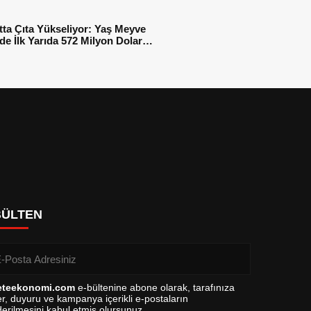
tta Çıta Yükseliyor: Yaş Meyve
e İlk Yarıda 572 Milyon Dolar
sı
BÜLTEN
eteekonomi.com
e-bültenine abone olarak, tarafınıza
r, duyuru ve kampanya içerikli e-postaların
erilmesini kabul etmiş olursunuz.