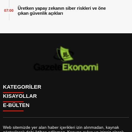
Üretken yapay zekanın siber riskleri ve öne
07:00
çıkan güvenlik açıkları
KATEGORİLER
KISAYOLLAR
GÜNDEM
E-BÜLTEN
DÜNYA
BURÇLAR
SİYASET
CANLI BORSA
EKONOMİ
CANLI SONUÇLAR
SPOR
CANLI TV
MAGAZİN
Web sitemizde yer alan haber içerikleri izin alınmadan, kaynak
FİKSTÜR
SAĞLIK