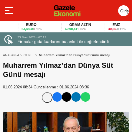
Giriş
Yap
EURO
GRAM ALTIN
FAİZ
53,4598
6.890,41
40,65
0,55%
1,09%
-0,12%
23 Mart 2026 - 07:12
uçtu
Firmalar gıda fuarlarını bu anket ile değerlendirdi
ANASAYFA
GENEL
Muharrem Yılmaz’dan Dünya Süt Günü mesajı
Muharrem Yılmaz’dan Dünya Süt
Günü mesajı
01.06.2024 08:34
Güncellenme :
01.06.2024 08:36