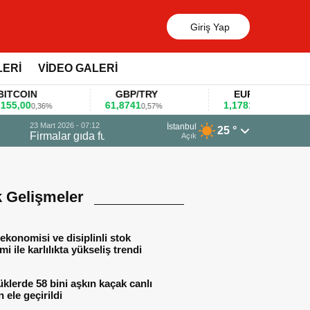
Giriş Yap
LERİ
VİDEO GALERİ
OIN
GBP/TRY
EUR/USD
00
61,8741
1,1781
0,36%
0,57%
0,47%
13 Mart 2026 - 06:55
İstanbul
25 °
Huawei KOBİ’ler için yapay zekâ odaklı 
Açık
k Gelişmeler
ekonomisi ve disiplinli stok
mi ile karlılıkta yükseliş trendi
lerde 58 bini aşkın kaçak canlı
 ele geçirildi