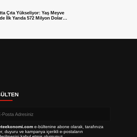
tta Çıta Yükseliyor: Yaş Meyve
e İlk Yarıda 572 Milyon Dolar
sı
BÜLTEN
eteekonomi.com
e-bültenine abone olarak, tarafınıza
r, duyuru ve kampanya içerikli e-postaların
erilmesini kabul etmiş olursunuz.