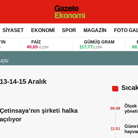
SİYASET
EKONOMİ
SPOR
MAGAZİN
FOTO GA
FAİZ
GÜMÜŞ GRAM
BITC
40,65
117,77
80.155,
-0,12%
3,23%
e değerlendirdi
 13-14-15 Aralık
Sıca
Ölçek 
06:49
Çetinsaya’nın şirketi halka
yöneti
açılıyor
Gümrük
11:51
hayvan