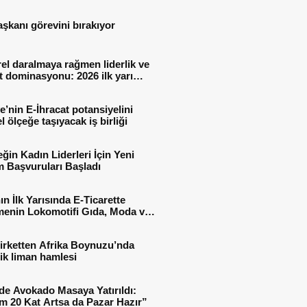
aşkanı görevini bırakıyor
el daralmaya rağmen liderlik ve
t dominasyonu: 2026 ilk yarı
al sonuçları
e’nin E-İhracat potansiyelini
l ölçeğe taşıyacak iş birliği
ğin Kadın Liderleri İçin Yeni
 Başvuruları Başladı
ın İlk Yarısında E-Ticarette
enin Lokomotifi Gıda, Moda ve
 Oldu
irketten Afrika Boynuzu’nda
jik liman hamlesi
de Avokado Masaya Yatırıldı:
m 20 Kat Artsa da Pazar Hazır”