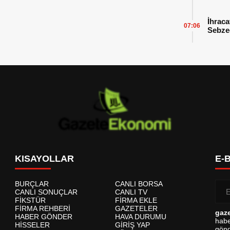
İhraca
07:06
Sebzed
Başarı
KISAYOLLAR
E-
BURÇLAR
CANLI BORSA
CANLI SONUÇLAR
CANLI TV
FİKSTÜR
FİRMA EKLE
FİRMA REHBERİ
GAZETELER
gaz
HABER GÖNDER
HAVA DURUMU
habe
HİSSELER
GİRİŞ YAP
gönd