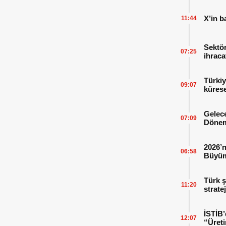
X’in b
11:44
Sektör
07:25
ihraca
finans
Türkiy
09:07
kürese
Gelece
07:09
Dönem
2026’n
06:58
Büyüm
Kitap
Türk ş
11:20
strate
İSTİB’
12:07
“Üreti