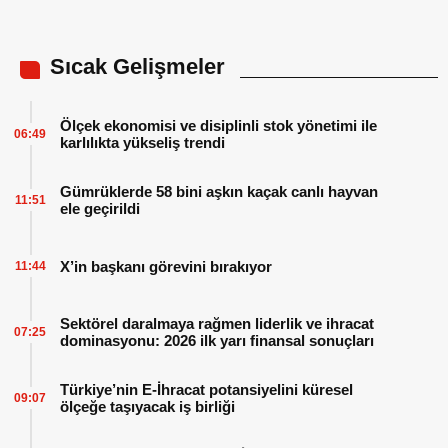
Sıcak Gelişmeler
Ölçek ekonomisi ve disiplinli stok yönetimi ile
06:49
karlılıkta yükseliş trendi
Gümrüklerde 58 bini aşkın kaçak canlı hayvan
11:51
ele geçirildi
X’in başkanı görevini bırakıyor
11:44
Sektörel daralmaya rağmen liderlik ve ihracat
07:25
dominasyonu: 2026 ilk yarı finansal sonuçları
Türkiye’nin E-İhracat potansiyelini küresel
09:07
ölçeğe taşıyacak iş birliği