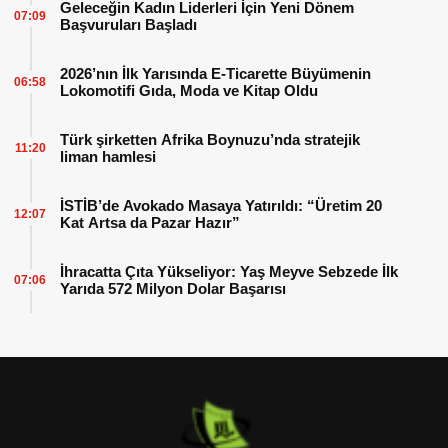
Geleceğin Kadın Liderleri İçin Yeni Dönem
07:09
Başvuruları Başladı
2026’nın İlk Yarısında E-Ticarette Büyümenin
06:58
Lokomotifi Gıda, Moda ve Kitap Oldu
Türk şirketten Afrika Boynuzu’nda stratejik
11:20
liman hamlesi
İSTİB’de Avokado Masaya Yatırıldı: “Üretim 20
12:07
Kat Artsa da Pazar Hazır”
İhracatta Çıta Yükseliyor: Yaş Meyve Sebzede İlk
07:06
Yarıda 572 Milyon Dolar Başarısı