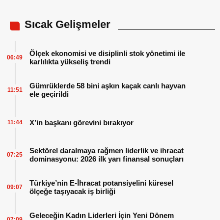
Sıcak Gelişmeler
Ölçek ekonomisi ve disiplinli stok yönetimi ile
06:49
karlılıkta yükseliş trendi
Gümrüklerde 58 bini aşkın kaçak canlı hayvan
11:51
ele geçirildi
X’in başkanı görevini bırakıyor
11:44
Sektörel daralmaya rağmen liderlik ve ihracat
07:25
dominasyonu: 2026 ilk yarı finansal sonuçları
Türkiye’nin E-İhracat potansiyelini küresel
09:07
ölçeğe taşıyacak iş birliği
Geleceğin Kadın Liderleri İçin Yeni Dönem
07:09