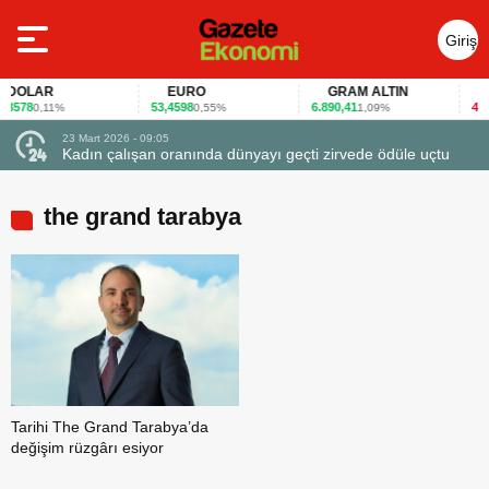
Giriş
Yap
DOLAR
EURO
GRAM ALTIN
FA
578
53,4598
6.890,41
40,65
0,11%
0,55%
1,09%
23 Mart 2026 - 09:05
Kadın çalışan oranında dünyayı geçti zirvede ödüle uçtu
the grand tarabya
Tarihi The Grand Tarabya’da
değişim rüzgârı esiyor