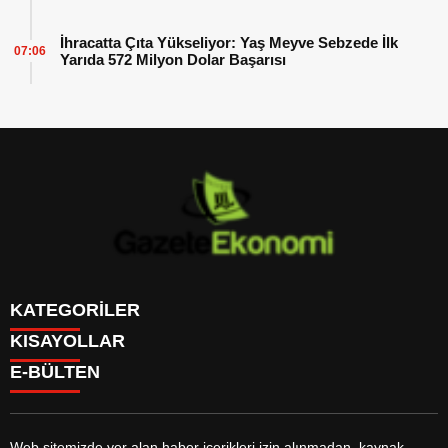
İhracatta Çıta Yükseliyor: Yaş Meyve Sebzede İlk
07:06
Yarıda 572 Milyon Dolar Başarısı
KATEGORİLER
KISAYOLLAR
GÜNDEM
E-BÜLTEN
DÜNYA
BURÇLAR
SİYASET
CANLI BORSA
EKONOMİ
CANLI SONUÇLAR
SPOR
CANLI TV
MAGAZİN
Web sitemizde yer alan haber içerikleri izin alınmadan, kaynak