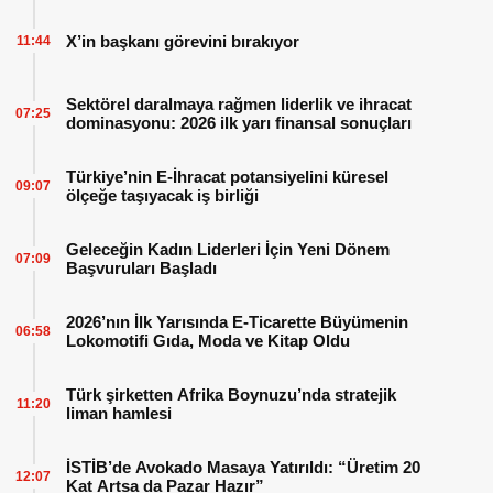
X’in başkanı görevini bırakıyor
11:44
Sektörel daralmaya rağmen liderlik ve ihracat
07:25
dominasyonu: 2026 ilk yarı finansal sonuçları
Türkiye’nin E-İhracat potansiyelini küresel
09:07
ölçeğe taşıyacak iş birliği
Geleceğin Kadın Liderleri İçin Yeni Dönem
07:09
Başvuruları Başladı
2026’nın İlk Yarısında E-Ticarette Büyümenin
06:58
Lokomotifi Gıda, Moda ve Kitap Oldu
Türk şirketten Afrika Boynuzu’nda stratejik
11:20
liman hamlesi
İSTİB’de Avokado Masaya Yatırıldı: “Üretim 20
12:07
Kat Artsa da Pazar Hazır”