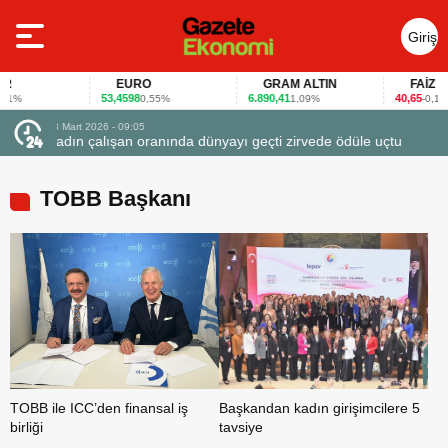
Giriş
Yap
EURO
GRAM ALTIN
FAİZ
53,4598
6.890,41
40,65
%
0,55%
1,09%
-0,12%
23 Mart 2026 - 07:12
rvede ödüle uçtu
Firmalar gıda fuarlarını bu anket ile değerlendirdi
TOBB Başkanı
TOBB ile ICC’den finansal iş
Başkandan kadın girişimcilere 5
birliği
tavsiye