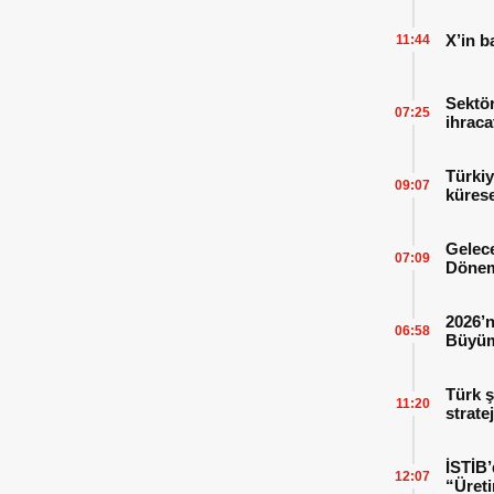
X’in b
11:44
Sektör
07:25
ihraca
finans
Türkiy
09:07
kürese
Gelece
07:09
Dönem
2026’n
06:58
Büyüm
Kitap
Türk ş
11:20
strate
İSTİB’
12:07
“Üreti