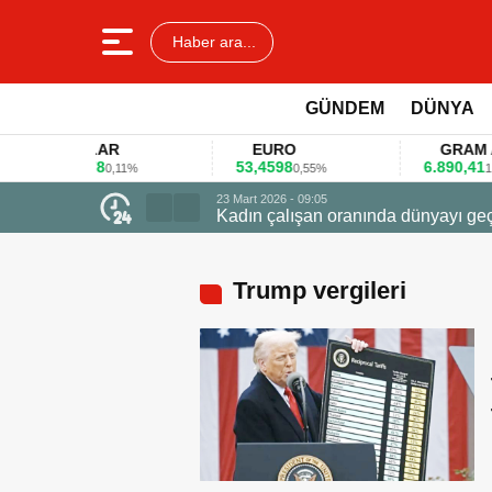
Haber ara...
GÜNDEM
DÜNYA
DOLAR
EURO
GRAM ALTI
45,3578
53,4598
6.890,41
0,11%
0,55%
1,09%
Trump vergileri