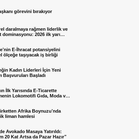
aşkanı görevini bırakıyor
el daralmaya rağmen liderlik ve
t dominasyonu: 2026 ilk yarı
al sonuçları
e’nin E-İhracat potansiyelini
l ölçeğe taşıyacak iş birliği
ğin Kadın Liderleri İçin Yeni
 Başvuruları Başladı
ın İlk Yarısında E-Ticarette
enin Lokomotifi Gıda, Moda ve
 Oldu
irketten Afrika Boynuzu’nda
jik liman hamlesi
de Avokado Masaya Yatırıldı:
m 20 Kat Artsa da Pazar Hazır”