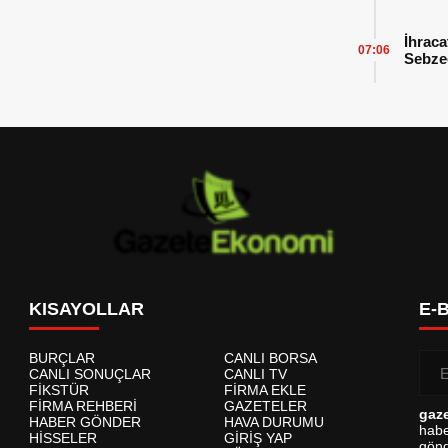
İhraca
07:06
Sebzed
Başarı
KISAYOLLAR
E-
BURÇLAR
CANLI BORSA
CANLI SONUÇLAR
CANLI TV
FİKSTÜR
FİRMA EKLE
FİRMA REHBERİ
GAZETELER
gaz
HABER GÖNDER
HAVA DURUMU
habe
HİSSELER
GİRİŞ YAP
gönd