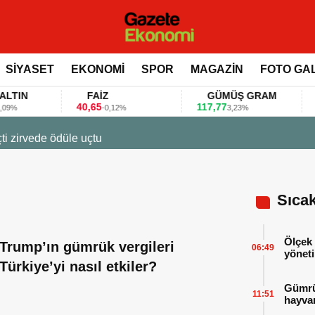
SİYASET
EKONOMİ
SPOR
MAGAZİN
FOTO GA
N
FAİZ
GÜMÜŞ GRAM
BI
40,65
117,77
80.1
-0,12%
3,23%
23 Mart 2026 - 07:12
Firmalar gıda fuarlarını bu anket ile değerlendirdi
Sıca
Ölçek 
Trump’ın gümrük vergileri
06:49
yöneti
Türkiye’yi nasıl etkiler?
Gümrük
11:51
hayvan