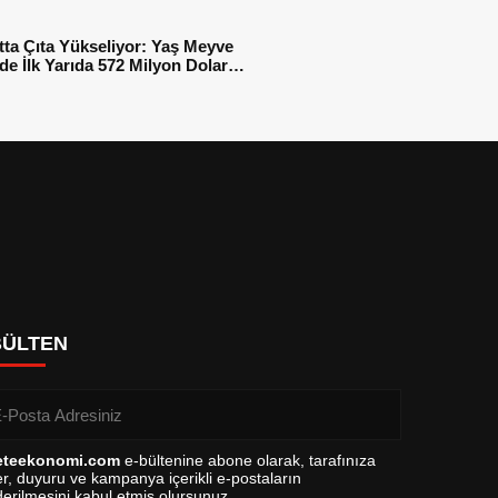
tta Çıta Yükseliyor: Yaş Meyve
e İlk Yarıda 572 Milyon Dolar
sı
BÜLTEN
eteekonomi.com
e-bültenine abone olarak, tarafınıza
r, duyuru ve kampanya içerikli e-postaların
erilmesini kabul etmiş olursunuz.