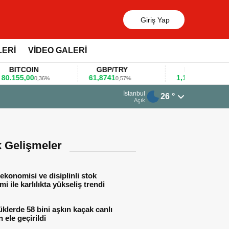
Giriş Yap
LERİ
VİDEO GALERİ
TCOIN
GBP/TRY
EUR/USD
55,00
61,8741
1,1781
0,36%
0,57%
0,47%
13 Mar
İstanbul
26 °
Huaw
Açık
k Gelişmeler
ekonomisi ve disiplinli stok
mi ile karlılıkta yükseliş trendi
lerde 58 bini aşkın kaçak canlı
 ele geçirildi