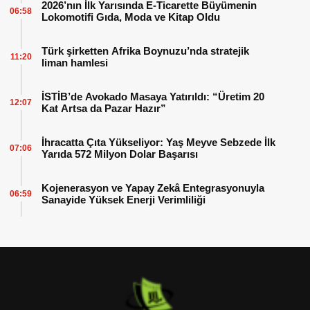
2026’nın İlk Yarısında E-Ticarette Büyümenin
06:58
Lokomotifi Gıda, Moda ve Kitap Oldu
Türk şirketten Afrika Boynuzu’nda stratejik
11:20
liman hamlesi
İSTİB’de Avokado Masaya Yatırıldı: “Üretim 20
12:07
Kat Artsa da Pazar Hazır”
İhracatta Çıta Yükseliyor: Yaş Meyve Sebzede İlk
07:06
Yarıda 572 Milyon Dolar Başarısı
Kojenerasyon ve Yapay Zekâ Entegrasyonuyla
06:59
Sanayide Yüksek Enerji Verimliliği