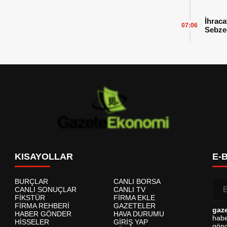
İhraca
07:06
Sebzed
Başarı
KISAYOLLAR
E-
BURÇLAR
CANLI BORSA
CANLI SONUÇLAR
CANLI TV
FİKSTÜR
FİRMA EKLE
FİRMA REHBERİ
GAZETELER
gaz
HABER GÖNDER
HAVA DURUMU
habe
HİSSELER
GİRİŞ YAP
gönd