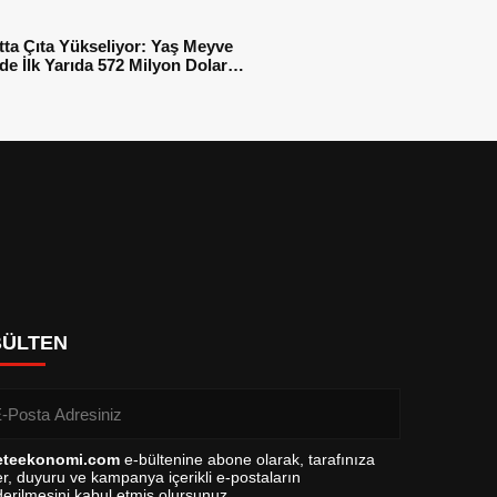
tta Çıta Yükseliyor: Yaş Meyve
e İlk Yarıda 572 Milyon Dolar
sı
BÜLTEN
eteekonomi.com
e-bültenine abone olarak, tarafınıza
r, duyuru ve kampanya içerikli e-postaların
erilmesini kabul etmiş olursunuz.