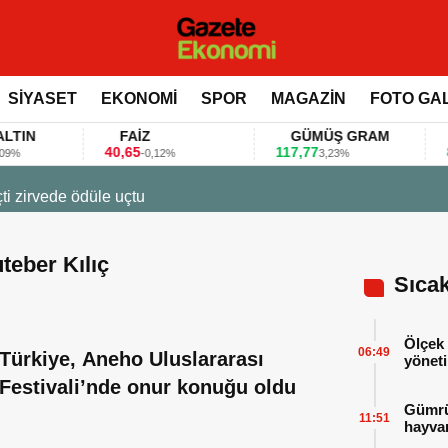
SİYASET
EKONOMİ
SPOR
MAGAZİN
FOTO GA
N
FAİZ
GÜMÜŞ GRAM
BI
40,65
117,77
80.15
-0,12%
3,23%
7:12
a fuarlarını bu anket ile değerlendirdi
teber Kılıç
Sıca
Ölçek 
06:49
Türkiye, Aneho Uluslararası
yöneti
Festivali’nde onur konuğu oldu
Gümrük
11:51
hayvan