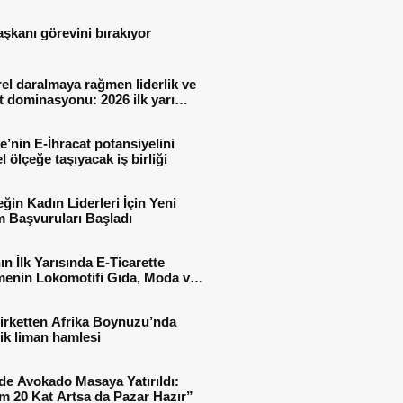
aşkanı görevini bırakıyor
el daralmaya rağmen liderlik ve
t dominasyonu: 2026 ilk yarı
al sonuçları
e’nin E-İhracat potansiyelini
l ölçeğe taşıyacak iş birliği
ğin Kadın Liderleri İçin Yeni
 Başvuruları Başladı
ın İlk Yarısında E-Ticarette
enin Lokomotifi Gıda, Moda ve
 Oldu
irketten Afrika Boynuzu’nda
jik liman hamlesi
de Avokado Masaya Yatırıldı:
m 20 Kat Artsa da Pazar Hazır”