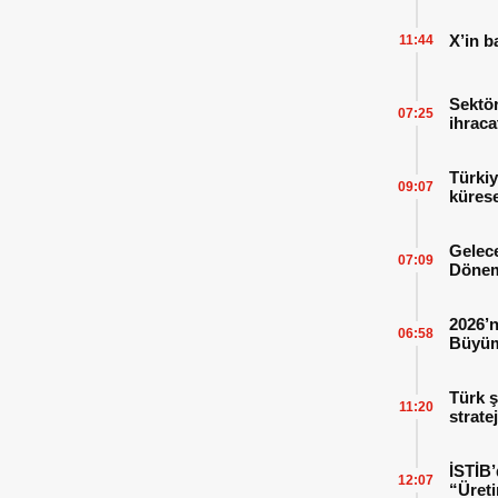
X’in b
11:44
Sektör
07:25
ihraca
finans
Türkiy
09:07
kürese
Gelece
07:09
Dönem
2026’n
06:58
Büyüm
Kitap
Türk ş
11:20
strate
İSTİB’
12:07
“Üreti