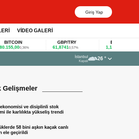
Giriş Yap
LERİ
VİDEO GALERİ
TCOIN
GBP/TRY
EUR/USD
5,00
61,8741
1,1781
0,36%
0,57%
0,47%
13 Mart 2026 - 06:55
İstanbul
26 °
Huawei KOBİ’ler 
Kapalı
k Gelişmeler
ekonomisi ve disiplinli stok
mi ile karlılıkta yükseliş trendi
lerde 58 bini aşkın kaçak canlı
 ele geçirildi