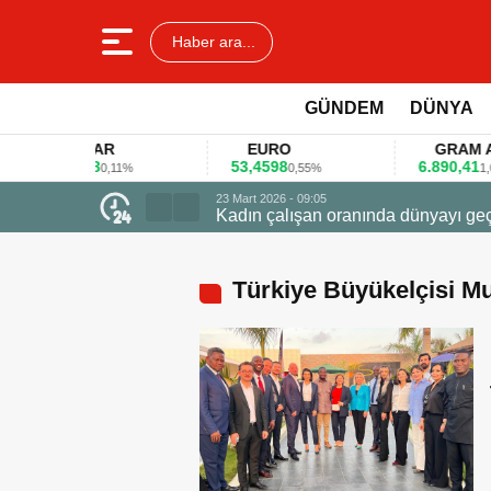
Haber ara...
GÜNDEM
DÜNYA
DOLAR
EURO
GRAM ALTI
45,3578
53,4598
6.890,41
0,11%
0,55%
1,09%
23 Mart 2026 - 0
Firmalar gıd
Türkiye Büyükelçisi Mu