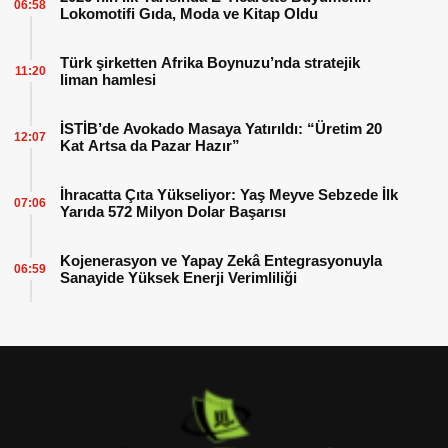
06:58
Lokomotifi Gıda, Moda ve Kitap Oldu
Türk şirketten Afrika Boynuzu’nda stratejik
11:20
liman hamlesi
İSTİB’de Avokado Masaya Yatırıldı: “Üretim 20
12:07
Kat Artsa da Pazar Hazır”
İhracatta Çıta Yükseliyor: Yaş Meyve Sebzede İlk
07:06
Yarıda 572 Milyon Dolar Başarısı
Kojenerasyon ve Yapay Zekâ Entegrasyonuyla
06:59
Sanayide Yüksek Enerji Verimliliği