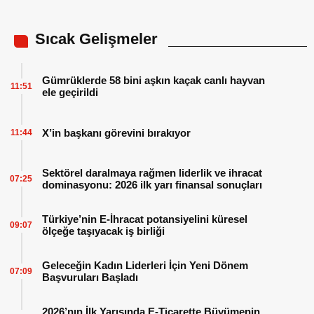
Sıcak Gelişmeler
Gümrüklerde 58 bini aşkın kaçak canlı hayvan
11:51
ele geçirildi
X’in başkanı görevini bırakıyor
11:44
Sektörel daralmaya rağmen liderlik ve ihracat
07:25
dominasyonu: 2026 ilk yarı finansal sonuçları
Türkiye’nin E-İhracat potansiyelini küresel
09:07
ölçeğe taşıyacak iş birliği
Geleceğin Kadın Liderleri İçin Yeni Dönem
07:09
Başvuruları Başladı
2026’nın İlk Yarısında E-Ticarette Büyümenin