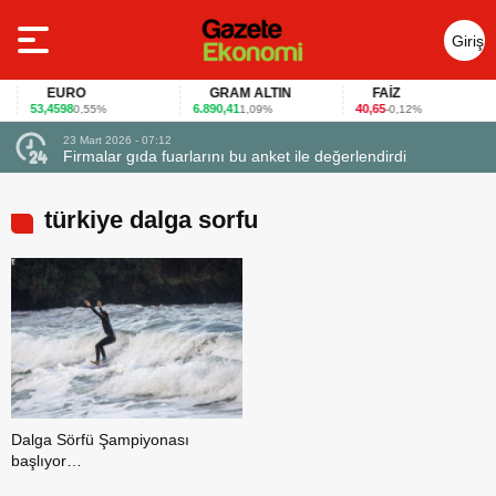
Giriş
Yap
EURO
GRAM ALTIN
FAİZ
53,4598
6.890,41
40,65
0,55%
1,09%
-0,12%
23 Mart 2026 - 07:12
uçtu
Firmalar gıda fuarlarını bu anket ile değerlendirdi
türkiye dalga sorfu
Dalga Sörfü Şampiyonası
başlıyor…