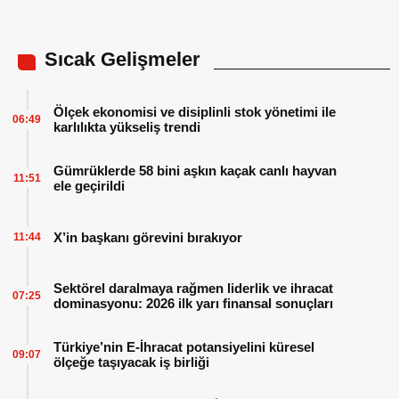
Sıcak Gelişmeler
Ölçek ekonomisi ve disiplinli stok yönetimi ile
06:49
karlılıkta yükseliş trendi
Gümrüklerde 58 bini aşkın kaçak canlı hayvan
11:51
ele geçirildi
X’in başkanı görevini bırakıyor
11:44
Sektörel daralmaya rağmen liderlik ve ihracat
07:25
dominasyonu: 2026 ilk yarı finansal sonuçları
Türkiye’nin E-İhracat potansiyelini küresel
09:07
ölçeğe taşıyacak iş birliği