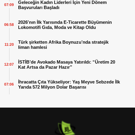
Geleceğin Kadın Liderleri İçin Yeni Dönem
07:09
Başvuruları Başladı
2026’nın İlk Yarısında E-Ticarette Büyümenin
06:58
Lokomotifi Gıda, Moda ve Kitap Oldu
Türk şirketten Afrika Boynuzu’nda stratejik
11:20
liman hamlesi
İSTİB’de Avokado Masaya Yatırıldı: “Üretim 20
12:07
Kat Artsa da Pazar Hazır”
İhracatta Çıta Yükseliyor: Yaş Meyve Sebzede İlk
07:06
Yarıda 572 Milyon Dolar Başarısı