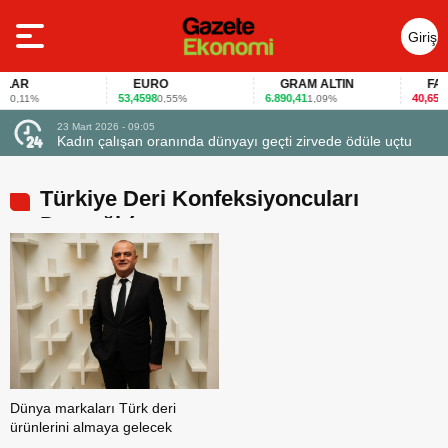
Giriş
Yap
AR
EURO
GRAM ALTIN
FAİZ
53,4598
6.890,41
40,65
0,11%
0,55%
1,09%
-0,1
23 Mart 2026 - 09:05
23 Ma
Kadın çalışan oranında dünyayı geçti zirvede ödüle uçtu
Firm
Türkiye Deri Konfeksiyoncuları
Derneği (
Dünya markaları Türk deri
ürünlerini almaya gelecek