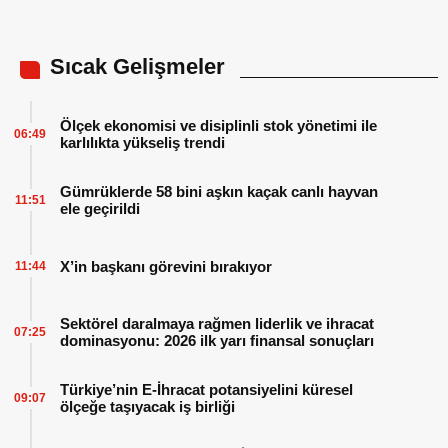
Sıcak Gelişmeler
Ölçek ekonomisi ve disiplinli stok yönetimi ile
06:49
karlılıkta yükseliş trendi
Gümrüklerde 58 bini aşkın kaçak canlı hayvan
11:51
ele geçirildi
X’in başkanı görevini bırakıyor
11:44
Sektörel daralmaya rağmen liderlik ve ihracat
07:25
dominasyonu: 2026 ilk yarı finansal sonuçları
Türkiye’nin E-İhracat potansiyelini küresel
09:07
ölçeğe taşıyacak iş birliği