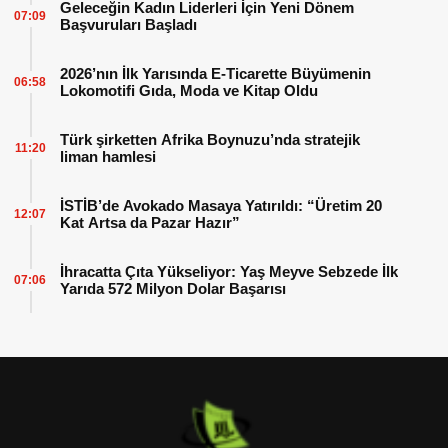
Geleceğin Kadın Liderleri İçin Yeni Dönem
07:09
Başvuruları Başladı
2026’nın İlk Yarısında E-Ticarette Büyümenin
06:58
Lokomotifi Gıda, Moda ve Kitap Oldu
Türk şirketten Afrika Boynuzu’nda stratejik
11:20
liman hamlesi
İSTİB’de Avokado Masaya Yatırıldı: “Üretim 20
12:07
Kat Artsa da Pazar Hazır”
İhracatta Çıta Yükseliyor: Yaş Meyve Sebzede İlk
07:06
Yarıda 572 Milyon Dolar Başarısı