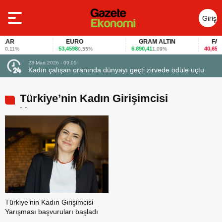
Giriş
Yap
AR
EURO
GRAM ALTIN
FAİZ
53,4598
6.890,41
40,65
0,11%
0,55%
1,09%
-0,1
23 Mart 2026 - 09:05
23 Mart 20
Kadın çalışan oranında dünyayı geçti zirvede ödüle uçtu
Firmalar
Türkiye’nin Kadın Girişimcisi
Yarışması
Türkiye’nin Kadın Girişimcisi
Yarışması başvuruları başladı