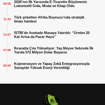
2026’nın İlk Yarısında E-Ticarette Büyümenin
06:58
Lokomotifi Gıda, Moda ve Kitap Oldu
Türk şirketten Afrika Boynuzu’nda stratejik
11:20
liman hamlesi
İSTİB’de Avokado Masaya Yatırıldı: “Üretim 20
12:07
Kat Artsa da Pazar Hazır”
İhracatta Çıta Yükseliyor: Yaş Meyve Sebzede İlk
07:06
Yarıda 572 Milyon Dolar Başarısı
Kojenerasyon ve Yapay Zekâ Entegrasyonuyla
06:59
Sanayide Yüksek Enerji Verimliliği