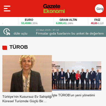
Giriş
Yap
EURO
GRAM ALTIN
FAİZ
53,4598
6.890,41
40,65
0,55%
1,09%
-0,12%
23 Mart 2026 - 07:12
uçtu
Firmalar gıda fuarlarını bu anket ile değerlendirdi
TÜROB
İşte TÜROB’un yeni yönetimi
Türkiye’nin Kusursuz Ev Sahipliği
Küresel Turizmde Güçlü Bir
Mesaj Verdi