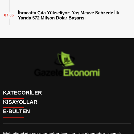
İhracatta Çıta Yükseliyor: Yaş Meyve Sebzede İlk
07:06
Yarıda 572 Milyon Dolar Başarısı
KATEGORİLER
KISAYOLLAR
GÜNDEM
E-BÜLTEN
DÜNYA
BURÇLAR
SİYASET
CANLI BORSA
EKONOMİ
CANLI SONUÇLAR
SPOR
CANLI TV
MAGAZİN
Web sitemizde yer alan haber içerikleri izin alınmadan, kaynak