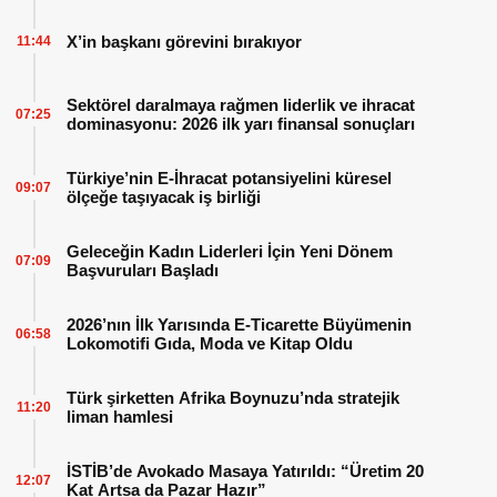
X’in başkanı görevini bırakıyor
11:44
Sektörel daralmaya rağmen liderlik ve ihracat
07:25
dominasyonu: 2026 ilk yarı finansal sonuçları
Türkiye’nin E-İhracat potansiyelini küresel
09:07
ölçeğe taşıyacak iş birliği
Geleceğin Kadın Liderleri İçin Yeni Dönem
07:09
Başvuruları Başladı
2026’nın İlk Yarısında E-Ticarette Büyümenin
06:58
Lokomotifi Gıda, Moda ve Kitap Oldu
Türk şirketten Afrika Boynuzu’nda stratejik
11:20
liman hamlesi
İSTİB’de Avokado Masaya Yatırıldı: “Üretim 20
12:07
Kat Artsa da Pazar Hazır”