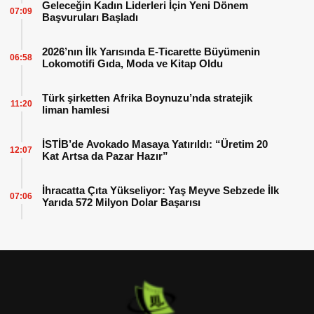
Geleceğin Kadın Liderleri İçin Yeni Dönem
07:09
Başvuruları Başladı
2026’nın İlk Yarısında E-Ticarette Büyümenin
06:58
Lokomotifi Gıda, Moda ve Kitap Oldu
Türk şirketten Afrika Boynuzu’nda stratejik
11:20
liman hamlesi
İSTİB’de Avokado Masaya Yatırıldı: “Üretim 20
12:07
Kat Artsa da Pazar Hazır”
İhracatta Çıta Yükseliyor: Yaş Meyve Sebzede İlk
07:06
Yarıda 572 Milyon Dolar Başarısı