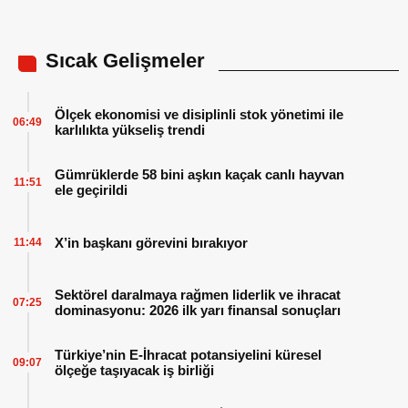
Sıcak Gelişmeler
Ölçek ekonomisi ve disiplinli stok yönetimi ile
06:49
karlılıkta yükseliş trendi
Gümrüklerde 58 bini aşkın kaçak canlı hayvan
11:51
ele geçirildi
X’in başkanı görevini bırakıyor
11:44
Sektörel daralmaya rağmen liderlik ve ihracat
07:25
dominasyonu: 2026 ilk yarı finansal sonuçları
Türkiye’nin E-İhracat potansiyelini küresel
09:07
ölçeğe taşıyacak iş birliği