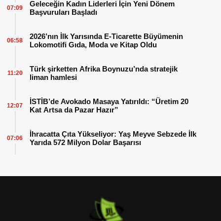
Geleceğin Kadın Liderleri İçin Yeni Dönem
07:09
Başvuruları Başladı
2026’nın İlk Yarısında E-Ticarette Büyümenin
06:58
Lokomotifi Gıda, Moda ve Kitap Oldu
Türk şirketten Afrika Boynuzu’nda stratejik
11:20
liman hamlesi
İSTİB’de Avokado Masaya Yatırıldı: “Üretim 20
12:07
Kat Artsa da Pazar Hazır”
İhracatta Çıta Yükseliyor: Yaş Meyve Sebzede İlk
07:06
Yarıda 572 Milyon Dolar Başarısı