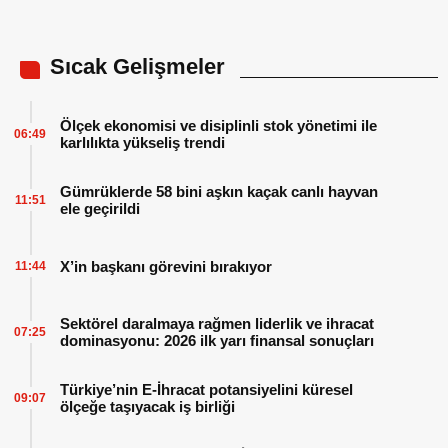
Sıcak Gelişmeler
Ölçek ekonomisi ve disiplinli stok yönetimi ile
06:49
karlılıkta yükseliş trendi
Gümrüklerde 58 bini aşkın kaçak canlı hayvan
11:51
ele geçirildi
X’in başkanı görevini bırakıyor
11:44
Sektörel daralmaya rağmen liderlik ve ihracat
07:25
dominasyonu: 2026 ilk yarı finansal sonuçları
Türkiye’nin E-İhracat potansiyelini küresel
09:07
ölçeğe taşıyacak iş birliği