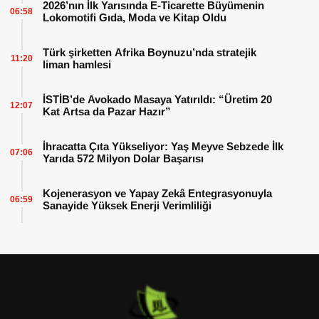
2026’nın İlk Yarısında E-Ticarette Büyümenin
06:58
Lokomotifi Gıda, Moda ve Kitap Oldu
Türk şirketten Afrika Boynuzu’nda stratejik
11:20
liman hamlesi
İSTİB’de Avokado Masaya Yatırıldı: “Üretim 20
12:07
Kat Artsa da Pazar Hazır”
İhracatta Çıta Yükseliyor: Yaş Meyve Sebzede İlk
07:06
Yarıda 572 Milyon Dolar Başarısı
Kojenerasyon ve Yapay Zekâ Entegrasyonuyla
06:59
Sanayide Yüksek Enerji Verimliliği