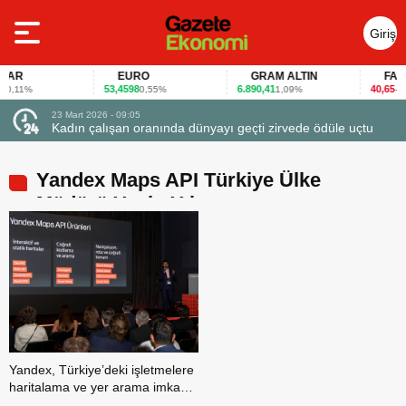
Giriş
Yap
AR
EURO
GRAM ALTIN
FAİZ
53,4598
6.890,41
40,65
,11%
0,55%
1,09%
-0,1
23 Mart 2026 - 09:05
23 Ma
Kadın çalışan oranında dünyayı geçti zirvede ödüle uçtu
Firm
Yandex Maps API Türkiye Ülke
Müdürü Yasin Yılmaz
Yandex, Türkiye’deki işletmelere
haritalama ve yer arama imkanı
sunuyor