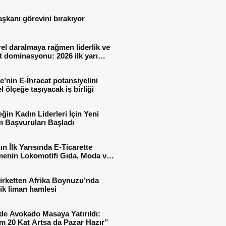
aşkanı görevini bırakıyor
el daralmaya rağmen liderlik ve
t dominasyonu: 2026 ilk yarı
al sonuçları
e’nin E-İhracat potansiyelini
l ölçeğe taşıyacak iş birliği
ğin Kadın Liderleri İçin Yeni
 Başvuruları Başladı
ın İlk Yarısında E-Ticarette
enin Lokomotifi Gıda, Moda ve
 Oldu
irketten Afrika Boynuzu’nda
jik liman hamlesi
de Avokado Masaya Yatırıldı:
m 20 Kat Artsa da Pazar Hazır”