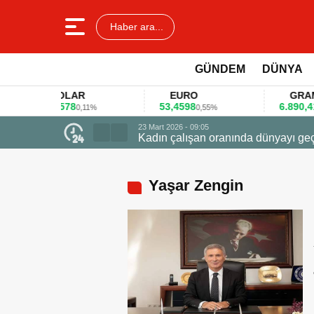
Haber ara...
GÜNDEM
DÜNYA
DOLAR
EURO
GRAM ALT
45,3578
53,4598
6.890,41
0,11%
0,55%
1,09%
23 Mart 2026 - 09:05
Kadın çalışan oranında dünyayı geçti zirvede ödüle uçtu
Yaşar Zengin