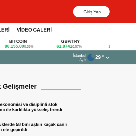
Giriş Yap
LERİ
VİDEO GALERİ
BITCOIN
GBP/TRY
EUR/USD
155,00
61,8741
1,1781
0,36%
0,57%
0,47%
rt 2026 - 07:12
İstanbul
29 °
alar gıda fuarlarını bu anket ile değerlendirdi
Açık
k Gelişmeler
ekonomisi ve disiplinli stok
mi ile karlılıkta yükseliş trendi
lerde 58 bini aşkın kaçak canlı
 ele geçirildi