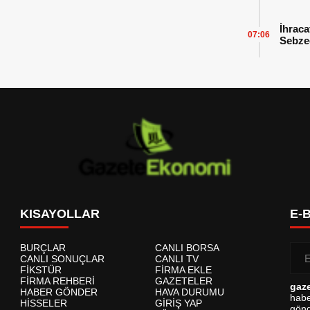
İhraca
07:06
Sebzed
Başarı
KISAYOLLAR
E-
BURÇLAR
CANLI BORSA
CANLI SONUÇLAR
CANLI TV
FİKSTÜR
FİRMA EKLE
FİRMA REHBERİ
GAZETELER
gaz
HABER GÖNDER
HAVA DURUMU
habe
HİSSELER
GİRİŞ YAP
gönd