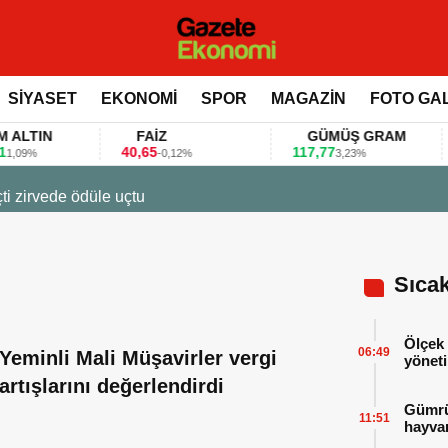
SİYASET
EKONOMİ
SPOR
MAGAZİN
FOTO GA
IN
FAİZ
GÜMÜŞ GRAM
40,65
117,77
80.
-0,12%
3,23%
23 Ma
Firm
Sıca
Ölçek 
06:49
Yeminli Mali Müşavirler vergi
yöneti
artışlarını değerlendirdi
Gümrük
11:51
hayvan