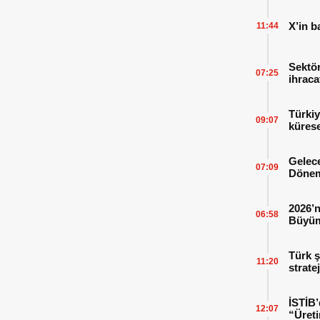
X’in b
11:44
Sektör
07:25
ihraca
finans
Türkiy
09:07
kürese
Gelece
07:09
Dönem
2026’n
06:58
Büyüm
Kitap
Türk ş
11:20
strate
İSTİB’
12:07
“Üreti