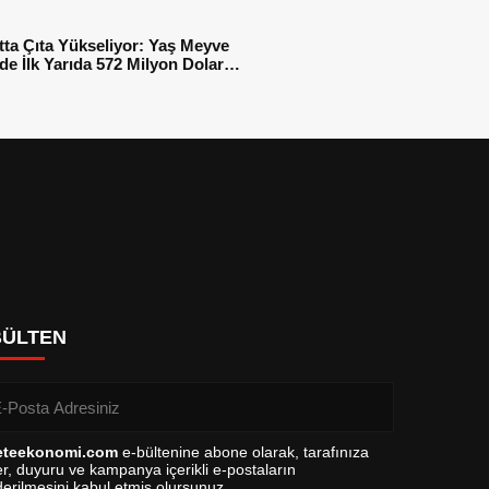
tta Çıta Yükseliyor: Yaş Meyve
e İlk Yarıda 572 Milyon Dolar
sı
BÜLTEN
eteekonomi.com
e-bültenine abone olarak, tarafınıza
r, duyuru ve kampanya içerikli e-postaların
erilmesini kabul etmiş olursunuz.