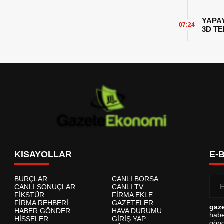
YAPA
07:24
3D T
KISAYOLLAR
E-
BURÇLAR
CANLI BORSA
CANLI SONUÇLAR
CANLI TV
FİKSTÜR
FİRMA EKLE
FİRMA REHBERİ
GAZETELER
gaz
HABER GÖNDER
HAVA DURUMU
habe
HİSSELER
GİRİŞ YAP
gönd