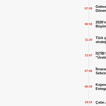
Gelece
07:09
Dönem
2026’n
06:58
Büyüm
Kitap
Türk ş
11:20
strate
İSTİB’
12:07
“Üreti
İhraca
07:06
Sebzed
Başarı
Kojen
06:59
Enteg
Enerji
Çetin 
18:24