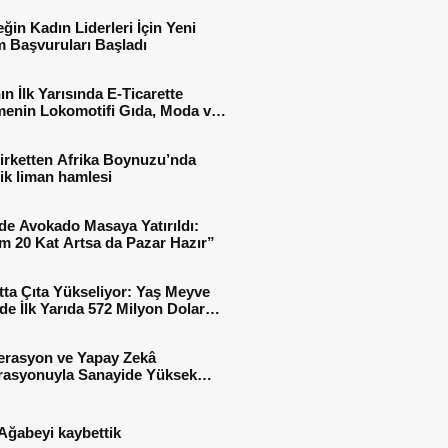
ğin Kadın Liderleri İçin Yeni
 Başvuruları Başladı
ın İlk Yarısında E-Ticarette
enin Lokomotifi Gıda, Moda ve
 Oldu
irketten Afrika Boynuzu’nda
jik liman hamlesi
de Avokado Masaya Yatırıldı:
m 20 Kat Artsa da Pazar Hazır”
tta Çıta Yükseliyor: Yaş Meyve
e İlk Yarıda 572 Milyon Dolar
sı
erasyon ve Yapay Zekâ
rasyonuyla Sanayide Yüksek
 Verimliliği
Ağabeyi kaybettik