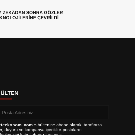
Y ZEKÂDAN SONRA GÖZLER
EKNOLOJİLERİNE ÇEVRİLDİ
BÜLTEN
eteekonomi.com
e-bültenine abone olarak, tarafınıza
r, duyuru ve kampanya içerikli e-postaların
erilmesini kabul etmiş olursunuz.