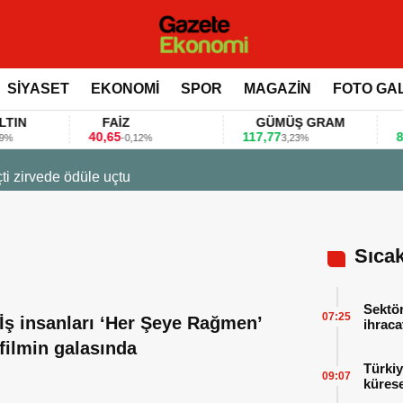
SİYASET
EKONOMİ
SPOR
MAGAZİN
FOTO GA
FAİZ
GÜMÜŞ GRAM
BIT
40,65
117,77
80.155
-0,12%
3,23%
t ile değerlendirdi
Sıca
Sektör
07:25
İş insanları ‘Her Şeye Rağmen’
ihraca
finans
filmin galasında
Türkiy
09:07
kürese