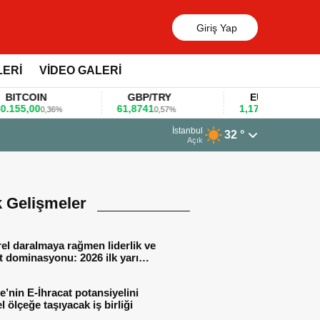
Giriş Yap
LERİ
VİDEO GALERİ
COIN
GBP/TRY
EUR/USD
,00
61,8741
1,1781
0,36%
0,57%
0,47%
13 Mart 2026 - 06:55
İstanbul
32 °
Huawei KOBİ’ler için yapay zekâ oda
Açık
k Gelişmeler
el daralmaya rağmen liderlik ve
t dominasyonu: 2026 ilk yarı
al sonuçları
e’nin E-İhracat potansiyelini
l ölçeğe taşıyacak iş birliği