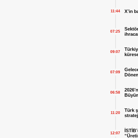
X’in b
11:44
Sektör
07:25
ihraca
finans
Türkiy
09:07
kürese
Gelece
07:09
Dönem
2026’n
06:58
Büyüm
Kitap
Türk ş
11:20
strate
İSTİB’
12:07
“Üreti