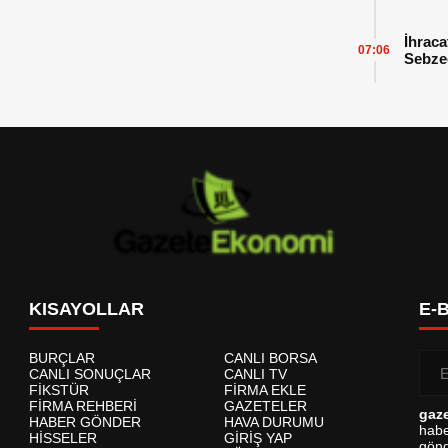
İhraca
07:06
Sebzed
Başarı
KISAYOLLAR
E-
BURÇLAR
CANLI BORSA
CANLI SONUÇLAR
CANLI TV
FİKSTÜR
FİRMA EKLE
FİRMA REHBERİ
GAZETELER
gaz
HABER GÖNDER
HAVA DURUMU
habe
HİSSELER
GİRİŞ YAP
gönd