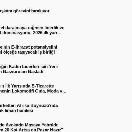
aşkanı görevini bırakıyor
el daralmaya rağmen liderlik ve
t dominasyonu: 2026 ilk yarı
al sonuçları
e’nin E-İhracat potansiyelini
l ölçeğe taşıyacak iş birliği
ğin Kadın Liderleri İçin Yeni
 Başvuruları Başladı
ın İlk Yarısında E-Ticarette
enin Lokomotifi Gıda, Moda ve
 Oldu
irketten Afrika Boynuzu’nda
jik liman hamlesi
de Avokado Masaya Yatırıldı:
m 20 Kat Artsa da Pazar Hazır”