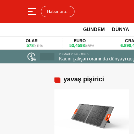
Haber ara...
GÜNDEM
DÜNYA
DOLAR
EURO
GRAM AL
45,3578
53,4598
6.890,41
0,11%
0,55%
1,09
23 Mart 2026 - 09:05
Kadın çalışan oranında dünyayı geçti zirvede ödüle 
yavaş pişirici