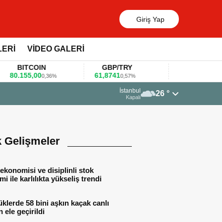
Giriş Yap
LERİ
VİDEO GALERİ
BITCOIN
GBP/TRY
EUR/USD
.155,00
61,8741
1,1781
0,36%
0,57%
0,47%
23 Mart 2026 - 07:12
İstanbul
26 °
Firmalar gıda fuarlarını bu anket ile değerlendirdi
Kapalı
k Gelişmeler
ekonomisi ve disiplinli stok
mi ile karlılıkta yükseliş trendi
lerde 58 bini aşkın kaçak canlı
 ele geçirildi