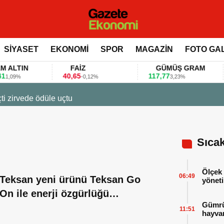
SİYASET
EKONOMİ
SPOR
MAGAZİN
FOTO GA
TIN
FAİZ
GÜMÜŞ GRAM
40,65
117,77
80
%
-0,12%
3,23%
uçtu
Sıca
Ölçek 
06:49
Teksan yeni ürünü Teksan Go
yöneti
On ile enerji özgürlüğü
Gümrük
sağlayacak
11:51
hayvan