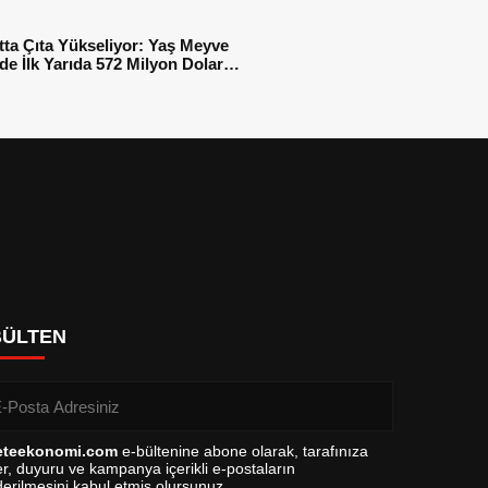
tta Çıta Yükseliyor: Yaş Meyve
e İlk Yarıda 572 Milyon Dolar
sı
BÜLTEN
eteekonomi.com
e-bültenine abone olarak, tarafınıza
r, duyuru ve kampanya içerikli e-postaların
erilmesini kabul etmiş olursunuz.