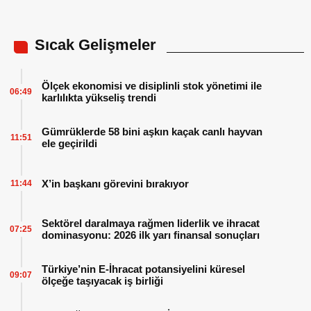
Sıcak Gelişmeler
Ölçek ekonomisi ve disiplinli stok yönetimi ile
06:49
karlılıkta yükseliş trendi
Gümrüklerde 58 bini aşkın kaçak canlı hayvan
11:51
ele geçirildi
X’in başkanı görevini bırakıyor
11:44
Sektörel daralmaya rağmen liderlik ve ihracat
07:25
dominasyonu: 2026 ilk yarı finansal sonuçları
Türkiye’nin E-İhracat potansiyelini küresel
09:07
ölçeğe taşıyacak iş birliği