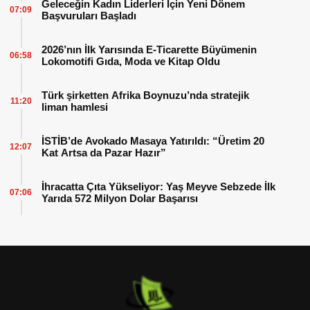
Geleceğin Kadın Liderleri İçin Yeni Dönem
07:09
Başvuruları Başladı
2026’nın İlk Yarısında E-Ticarette Büyümenin
06:58
Lokomotifi Gıda, Moda ve Kitap Oldu
Türk şirketten Afrika Boynuzu’nda stratejik
11:20
liman hamlesi
İSTİB’de Avokado Masaya Yatırıldı: “Üretim 20
12:07
Kat Artsa da Pazar Hazır”
İhracatta Çıta Yükseliyor: Yaş Meyve Sebzede İlk
07:06
Yarıda 572 Milyon Dolar Başarısı