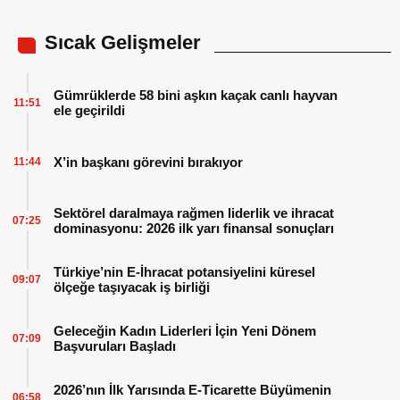
Sıcak Gelişmeler
Gümrüklerde 58 bini aşkın kaçak canlı hayvan
11:51
ele geçirildi
X’in başkanı görevini bırakıyor
11:44
Sektörel daralmaya rağmen liderlik ve ihracat
07:25
dominasyonu: 2026 ilk yarı finansal sonuçları
Türkiye’nin E-İhracat potansiyelini küresel
09:07
ölçeğe taşıyacak iş birliği
Geleceğin Kadın Liderleri İçin Yeni Dönem
07:09
Başvuruları Başladı
2026’nın İlk Yarısında E-Ticarette Büyümenin
06:58