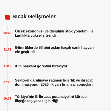
Sıcak Gelişmeler
Ölçek ekonomisi ve disiplinli stok yönetimi ile
06:49
karlılıkta yükseliş trendi
Gümrüklerde 58 bini aşkın kaçak canlı hayvan
11:51
ele geçirildi
X’in başkanı görevini bırakıyor
11:44
Sektörel daralmaya rağmen liderlik ve ihracat
07:25
dominasyonu: 2026 ilk yarı finansal sonuçları
Türkiye’nin E-İhracat potansiyelini küresel
09:07
ölçeğe taşıyacak iş birliği