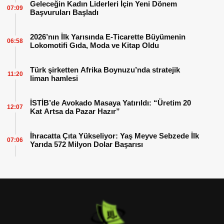
Geleceğin Kadın Liderleri İçin Yeni Dönem
07:09
Başvuruları Başladı
2026’nın İlk Yarısında E-Ticarette Büyümenin
06:58
Lokomotifi Gıda, Moda ve Kitap Oldu
Türk şirketten Afrika Boynuzu’nda stratejik
11:20
liman hamlesi
İSTİB’de Avokado Masaya Yatırıldı: “Üretim 20
12:07
Kat Artsa da Pazar Hazır”
İhracatta Çıta Yükseliyor: Yaş Meyve Sebzede İlk
07:06
Yarıda 572 Milyon Dolar Başarısı