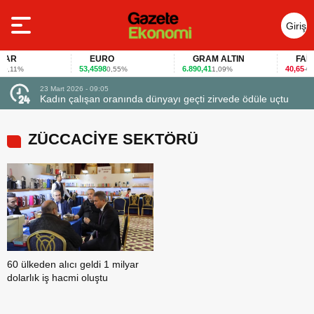
Giriş
Yap
AR
EURO
GRAM ALTIN
FAİZ
53,4598
6.890,41
40,65
,11%
0,55%
1,09%
-0,1
23 Mart 2026 - 09:05
23 Ma
Kadın çalışan oranında dünyayı geçti zirvede ödüle uçtu
Firm
ZÜCCACİYE SEKTÖRÜ
60 ülkeden alıcı geldi 1 milyar
dolarlık iş hacmi oluştu