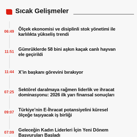
Sıcak Gelişmeler
Ölçek ekonomisi ve disiplinli stok yönetimi ile
06:49
karlılıkta yükseliş trendi
Gümrüklerde 58 bini aşkın kaçak canlı hayvan
11:51
ele geçirildi
X’in başkanı görevini bırakıyor
11:44
Sektörel daralmaya rağmen liderlik ve ihracat
07:25
dominasyonu: 2026 ilk yarı finansal sonuçları
Türkiye’nin E-İhracat potansiyelini küresel
09:07
ölçeğe taşıyacak iş birliği
Geleceğin Kadın Liderleri İçin Yeni Dönem
07:09
Başvuruları Başladı