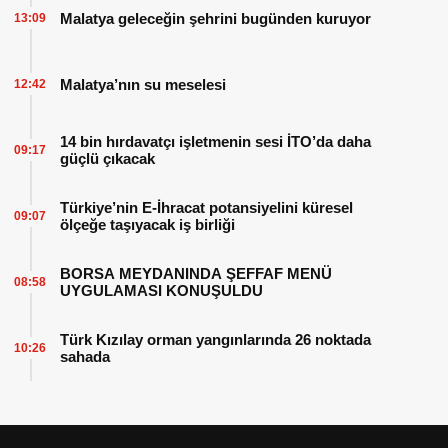
Malatya geleceğin şehrini bugünden kuruyor
13:09
Malatya’nın su meselesi
12:42
14 bin hırdavatçı işletmenin sesi İTO’da daha
09:17
güçlü çıkacak
Türkiye’nin E-İhracat potansiyelini küresel
09:07
ölçeğe taşıyacak iş birliği
BORSA MEYDANINDA ŞEFFAF MENÜ
08:58
UYGULAMASI KONUŞULDU
Türk Kızılay orman yangınlarında 26 noktada
10:26
sahada