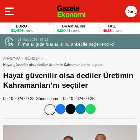
Giriş
Yap
EURO
GRAM ALTIN
FAİZ
53,4598
6.890,41
40,65
0,55%
1,09%
-0,12%
23 Mart 2026 - 07:12
uçtu
Firmalar gıda fuarlarını bu anket ile değerlendirdi
ANASAYFA
GÜNDEM
Hayat güvenilir olsa dediler Üretimin Kahramanları’nı seçtiler
Hayat güvenilir olsa dediler Üretimin
Kahramanları’nı seçtiler
09.10.2024 09:23
Güncellenme :
09.10.2024 09:25