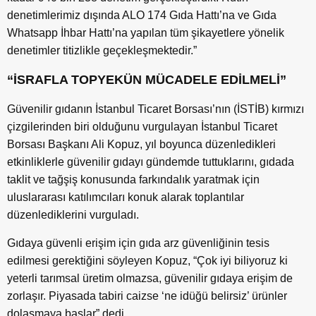
denetimlerimiz dışında ALO 174 Gıda Hattı’na ve Gıda
Whatsapp İhbar Hattı’na yapılan tüm şikayetlere yönelik
denetimler titizlikle geçekleşmektedir.”
“İSRAFLA TOPYEKÜN MÜCADELE EDİLMELİ”
Güvenilir gıdanın İstanbul Ticaret Borsası’nın (İSTİB) kırmızı
çizgilerinden biri olduğunu vurgulayan İstanbul Ticaret
Borsası Başkanı Ali Kopuz, yıl boyunca düzenledikleri
etkinliklerle güvenilir gıdayı gündemde tuttuklarını, gıdada
taklit ve tağşiş konusunda farkındalık yaratmak için
uluslararası katılımcıları konuk alarak toplantılar
düzenlediklerini vurguladı.
Gıdaya güvenli erişim için gıda arz güvenliğinin tesis
edilmesi gerektiğini söyleyen Kopuz, “Çok iyi biliyoruz ki
yeterli tarımsal üretim olmazsa, güvenilir gıdaya erişim de
zorlaşır. Piyasada tabiri caizse ‘ne idüğü belirsiz’ ürünler
dolaşmaya başlar” dedi.