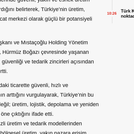
dığını belirterek, Türkiye’nin üretim,
Türk K
10:26
nokta
cat merkezi olarak güçlü bir potansiyeli
aşkanı ve Mıstaçoğlu Holding Yönetim
u, Hürmüz Boğazı çevresinde yaşanan
i güvenliği ve tedarik zincirleri açısından
tti.
ki ticarette güvenli, hızlı ve
nın arttığını vurgulayarak, Türkiye’nin bu
değil; üretim, lojistik, depolama ve yeniden
ne çıktığını ifade etti.
ezli üretim ve tedarik modellerinden
 bölgesel üretim, yakın pazara erişim,