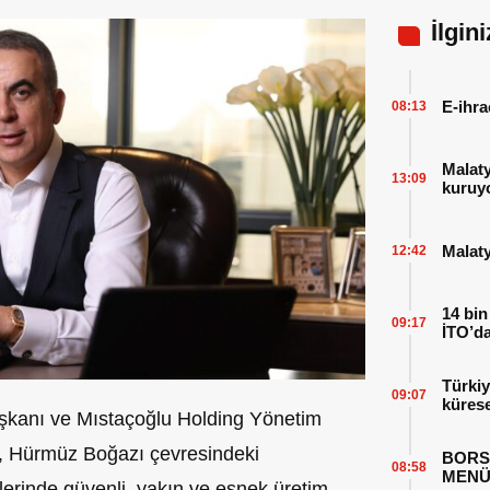
İlgin
E-ihra
08:13
Malat
13:09
kuruy
Malaty
12:42
14 bin
09:17
İTO’da
Türkiy
09:07
kürese
aşkanı ve Mıstaçoğlu Holding Yönetim
, Hürmüz Boğazı çevresindeki
BORS
08:58
MENÜ
rlerinde güvenli, yakın ve esnek üretim