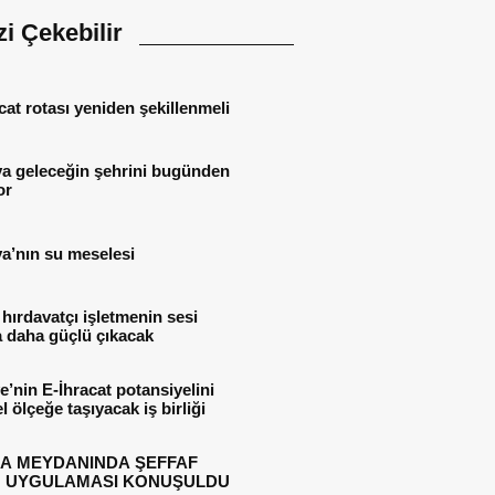
izi Çekebilir
cat rotası yeniden şekillenmeli
ya geleceğin şehrini bugünden
or
a’nın su meselesi
 hırdavatçı işletmenin sesi
 daha güçlü çıkacak
e’nin E-İhracat potansiyelini
l ölçeğe taşıyacak iş birliği
A MEYDANINDA ŞEFFAF
 UYGULAMASI KONUŞULDU