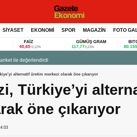
SİYASET
EKONOMİ
SPOR
MAGAZİN
FOTO GA
FAİZ
GÜMÜŞ GRAM
BITCOIN
40,65
117,77
80.155,00
-0,12%
3,23%
0,36%
 değerlendirdi
iye’yi alternatif üretim merkezi olarak öne çıkarıyor
i, Türkiye’yi alterna
rak öne çıkarıyor
14:03