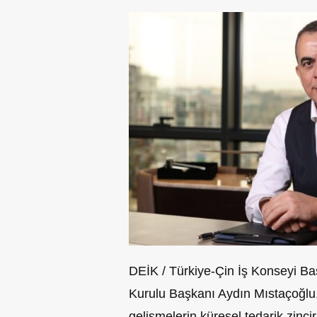
DEİK / Türkiye-Çin İş Konseyi B
Kurulu Başkanı Aydın Mıstaçoğlu
gelişmelerin küresel tedarik zinci