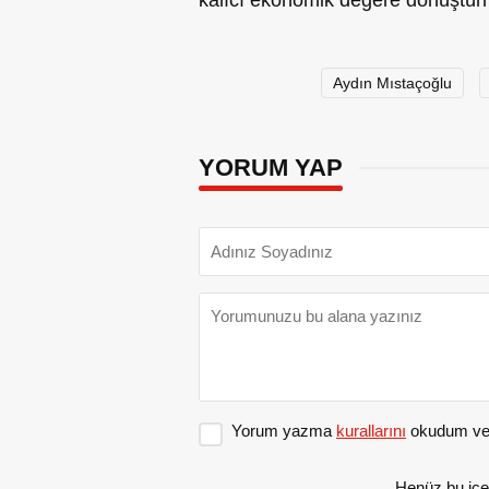
kalıcı ekonomik değere dönüştür
Aydın Mıstaçoğlu
YORUM YAP
Yorum yazma
kurallarını
okudum ve 
Henüz bu içe