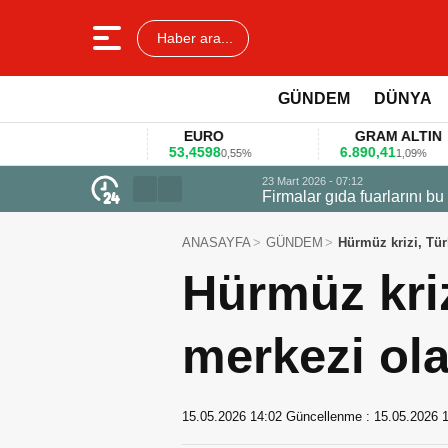
Haber ara...
GÜNDEM
DÜNYA
EURO
GRAM ALTIN
53,4598
6.890,41
1%
0,55%
1,09%
23 Mart 2026 - 07:12
Firmalar gıda fuarlarını bu anket ile
ANASAYFA
GÜNDEM
Hürmüz krizi, Türk
Hürmüz kriz
merkezi ola
15.05.2026 14:02
Güncellenme :
15.05.2026 