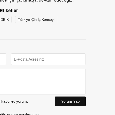
mek için çalışmaya devam edeceğiz.”
Etiketler
DEİK
Türkiye-Çin İş Konseyi
kabul ediyorum.
Yorum Yap
riğe yorum yapılmamış.