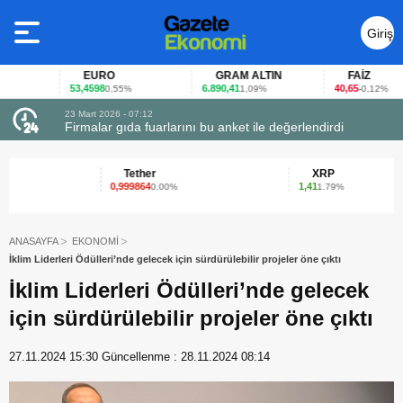
Giriş
Yap
EURO
GRAM ALTIN
FAİZ
53,4598
6.890,41
40,65
0,55%
1,09%
-0,12%
23 Mart 2026 - 07:12
uçtu
Firmalar gıda fuarlarını bu anket ile değerlendirdi
Tether
XRP
0,999864
1,41
0.00%
1.79%
ANASAYFA
EKONOMİ
İklim Liderleri Ödülleri’nde gelecek için sürdürülebilir projeler öne çıktı
İklim Liderleri Ödülleri’nde gelecek
için sürdürülebilir projeler öne çıktı
27.11.2024 15:30
Güncellenme :
28.11.2024 08:14