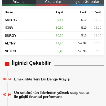
Artanlar
Azalanlar
İşlem Görenler
Hisse
Fiyat
Fark
Saat
SMRTG
9,68
%10
18:10
IZINV
80,30
%10
18:10
SURGY
80,30
%10
18:10
ALTNY
19,48
%9.99
18:10
NETCD
155,40
%9.98
18:10
İlginizi Çekebilir
Emeklilikte Yeni Bir Denge Arayışı
08:24
Un sektörünün liderinden yüksek satış hasılatı
07:10
ile güçlü finansal performans