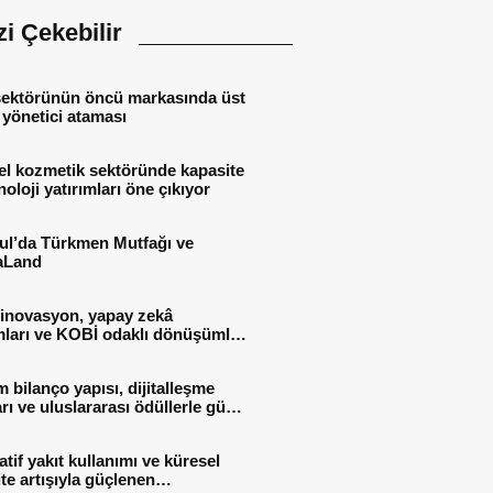
izi Çekebilir
sektörünün öncü markasında üst
yönetici ataması
el kozmetik sektöründe kapasite
noloji yatırımları öne çıkıyor
ul’da Türkmen Mutfağı ve
aLand
l inovasyon, yapay zekâ
mları ve KOBİ odaklı dönüşümle
rülebilir büyüme
 bilanço yapısı, dijitalleşme
rı ve uluslararası ödüllerle güçlü
l performansı
atif yakıt kullanımı ve küresel
te artışıyla güçlenen