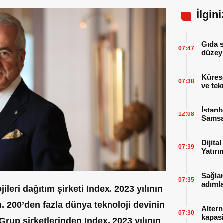
İlgin
Gıda 
07:47
düzey 
Küres
07:38
ve tek
İstanb
12:08
Sams
Dijita
07:39
Yatırı
sürdü
Sağlam
07:35
adımla
jileri dağıtım şirketi Index, 2023 yılının
yarıyı
dı. 200’den fazla dünya teknoloji devinin
Altern
07:30
kapasi
rup şirketlerinden Index, 2023 yılının