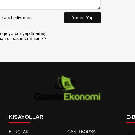
kabul ediyorum.
Yorum Yap
riğe yorum yapılmamış.
an olmak ister misiniz?
KISAYOLLAR
E-
BURÇLAR
CANLI BORSA