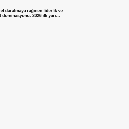
syonel performans
el daralmaya rağmen liderlik ve
t dominasyonu: 2026 ilk yarı
al sonuçları