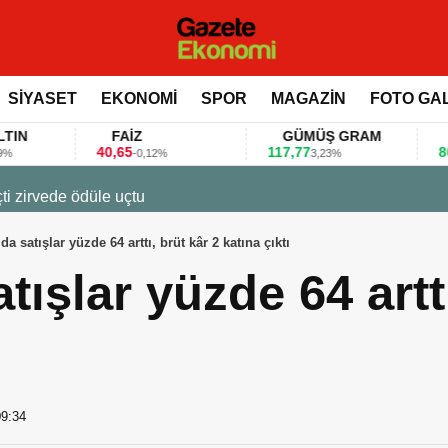
SİYASET
EKONOMİ
SPOR
MAGAZİN
FOTO GA
FAİZ
GÜMÜŞ GRAM
BITCOIN
40,65
117,77
80.155,00
-0,12%
3,23%
0,
 değerlendirdi
ıda satışlar yüzde 64 arttı, brüt kâr 2 katına çıktı
atışlar yüzde 64 artt
09:34