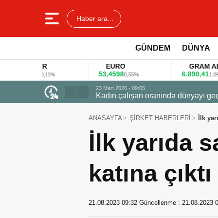
Haber ara...
GÜNDEM
DÜNYA
LAR
EURO
GRAM ALTIN
78
53,4598
6.890,41
0,11%
0,55%
1,09%
23 Mart 2026 - 07:12
Firmalar gıda fuarlarını bu anket ile
ANASAYFA
ŞİRKET HABERLERİ
İlk yar
İlk yarıda s
katına çıktı
21.08.2023 09:32
Güncellenme :
21.08.2023 