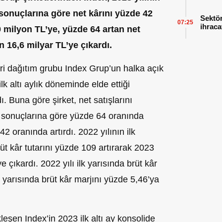
opera
i sonuçlarına göre net kârını yüzde 42
Sektör
07:25
ihraca
 milyon TL’ye, yüzde 64 artan net
finans
en 16,6 milyar TL’ye çıkardı.
ileri dağıtım grubu Index Grup’un halka açık
ilk altı aylık döneminde elde ettiği
ı. Buna göre şirket, net satışlarını
e sonuçlarına göre yüzde 64 oranında
42 oranında artırdı. 2022 yılının ilk
üt kâr tutarını yüzde 109 artırarak 2023
e çıkardı. 2022 yılı ilk yarısında brüt kâr
k yarısında brüt kâr marjını yüzde 5,46’ya
leşen Index’in 2023 ilk altı ay konsolide