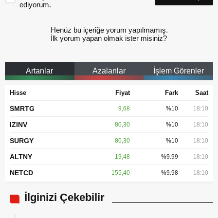
ediyorum.
Henüz bu içeriğe yorum yapılmamış.
İlk yorum yapan olmak ister misiniz?
Artanlar
Azalanlar
İşlem Görenler
Hisse
Fiyat
Fark
Saat
SMRTG
9,68
%10
18:10
IZINV
80,30
%10
18:10
SURGY
80,30
%10
18:10
ALTNY
19,48
%9.99
18:10
NETCD
155,40
%9.98
18:10
İlginizi Çekebilir