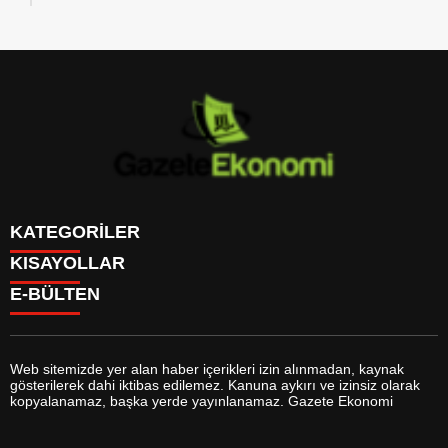
KATEGORİLER
KISAYOLLAR
GÜNDEM
E-BÜLTEN
DÜNYA
BURÇLAR
SİYASET
CANLI BORSA
EKONOMİ
CANLI SONUÇLAR
SPOR
CANLI TV
MAGAZİN
Web sitemizde yer alan haber içerikleri izin alınmadan, kaynak
FİKSTÜR
SAĞLIK
gösterilerek dahi iktibas edilemez. Kanuna aykırı ve izinsiz olarak
FİRMA EKLE
EĞİTİM
gazeteekonomi.com
e-bültenine abone olarak, tarafınıza haber,
kopyalanamaz, başka yerde yayınlanamaz. Gazete Ekonomi
FİRMA REHBERİ
YAŞAM
duyuru ve kampanya içerikli e-postaların gönderilmesini kabul etmiş
GAZETELER
TEKNOLOJİ
olursunuz.
HABER GÖNDER
KÜLTÜR SANAT