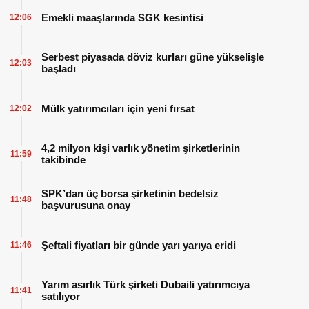
Emekli maaşlarında SGK kesintisi
12:06
Serbest piyasada döviz kurları güne yükselişle
12:03
başladı
Mülk yatırımcıları için yeni fırsat
12:02
4,2 milyon kişi varlık yönetim şirketlerinin
11:59
takibinde
SPK’dan üç borsa şirketinin bedelsiz
11:48
başvurusuna onay
Şeftali fiyatları bir günde yarı yarıya eridi
11:46
Yarım asırlık Türk şirketi Dubaili yatırımcıya
11:41
satılıyor