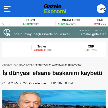
Giriş
Yap
EURO
GRAM ALTIN
FAİZ
53,4598
6.890,41
40,65
0,55%
1,09%
-0,12%
23 Mart 2026 - 07:12
uçtu
Firmalar gıda fuarlarını bu anket ile değerlendirdi
Tether
XRP
0,999864
1,41
0.00%
1.79%
ANASAYFA
EKONOMİ
İş dünyası efsane başkanını kaybetti
İş dünyası efsane başkanını kaybetti
01.04.2025 08:22
Güncellenme :
01.04.2025 08:24