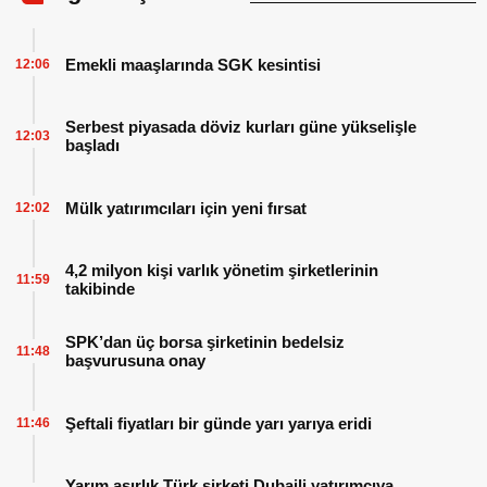
Emekli maaşlarında SGK kesintisi
12:06
Serbest piyasada döviz kurları güne yükselişle
12:03
başladı
Mülk yatırımcıları için yeni fırsat
12:02
4,2 milyon kişi varlık yönetim şirketlerinin
11:59
takibinde
SPK’dan üç borsa şirketinin bedelsiz
11:48
başvurusuna onay
Şeftali fiyatları bir günde yarı yarıya eridi
11:46
Yarım asırlık Türk şirketi Dubaili yatırımcıya