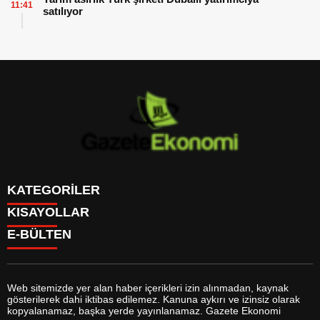
11:41
satılıyor
KATEGORİLER
KISAYOLLAR
GÜNDEM
E-BÜLTEN
DÜNYA
BURÇLAR
SİYASET
CANLI BORSA
EKONOMİ
CANLI SONUÇLAR
SPOR
CANLI TV
MAGAZİN
Web sitemizde yer alan haber içerikleri izin alınmadan, kaynak
FİKSTÜR
SAĞLIK
gösterilerek dahi iktibas edilemez. Kanuna aykırı ve izinsiz olarak
FİRMA EKLE
EĞİTİM
gazeteekonomi.com
e-bültenine abone olarak, tarafınıza haber,
kopyalanamaz, başka yerde yayınlanamaz. Gazete Ekonomi
FİRMA REHBERİ
YAŞAM