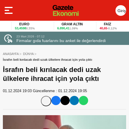
Giriş
Yap
EURO
GRAM ALTIN
FAİZ
53,4598
6.890,41
40,65
0,55%
1,09%
-0,12%
23 Mart 2026 - 07:12
uçtu
Firmalar gıda fuarlarını bu anket ile değerlendirdi
ANASAYFA
DÜNYA
İsrafın beli kırılacak dedi uzak ülkelere ihracat için yola çıktı
İsrafın beli kırılacak dedi uzak
ülkelere ihracat için yola çıktı
01.12.2024 19:03
Güncellenme :
01.12.2024 19:05