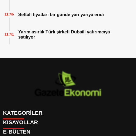
Şeftali fiyatları bir günde yarı yarıya eridi
11:46
Yarım asırlık Türk şirketi Dubaili yatırımcıya
11:41
satılıyor
KATEGORİLER
KISAYOLLAR
GÜNDEM
E-BÜLTEN
DÜNYA