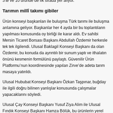
3'te ve 10 üründe de ilk sırada yer alıyor.”
Tarımın millî takımı gibiler
Ürün konseyi başkanları ile buluşma Türk tarımı ile buluşma
anlamına geliyor. Başkanlar her 4 ayda bir bu toplantıların
yapılması konusunda oy birliği ile karar aldı. Ev sahibi
Mersin Ticaret Borsası Başkanı Abdullah Özdemir herkesle
tek tek ilgilendi. Ulusal Baklagil Konseyi Başkanı da olan
Özdemir, bu konuda da ayrıntılı bir sunum yaptı ve ithalatın
önünü kesmenin formülünü paylaştı. Güvenilir Ürün
Platformu’nun koordinesinde yapılan Zirve’de adeta tarım
masaya yatırıldı.
Ulusal Hububat Konseyi Başkanı Özkan Taşpınar, buğday
ile ilgili doğru bilinen yanlışlar konusunda çalışmalar
yapacaklarını söyledi.
Ulusal Çay Konseyi Başkanı Yusuf Ziya Alim ile Ulusal
Fındık Konseyi Başkanı Hamza Bölük, bu ürünlerin yerel