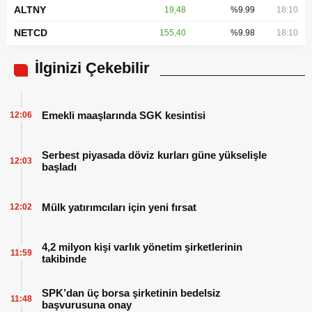
ALTNY
19,48
%9.99
18:10
NETCD
155,40
%9.98
18:10
İlginizi Çekebilir
Emekli maaşlarında SGK kesintisi
12:06
Serbest piyasada döviz kurları güne yükselişle
12:03
başladı
Mülk yatırımcıları için yeni fırsat
12:02
4,2 milyon kişi varlık yönetim şirketlerinin
11:59
takibinde
SPK’dan üç borsa şirketinin bedelsiz
11:48
başvurusuna onay