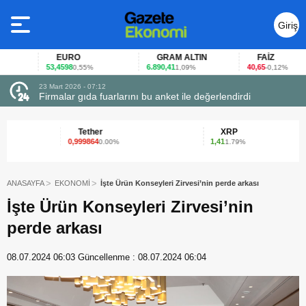
Giriş
Yap
EURO
GRAM ALTIN
FAİZ
53,4598
6.890,41
40,65
0,55%
1,09%
-0,12%
23 Mart 2026 - 07:12
uçtu
Firmalar gıda fuarlarını bu anket ile değerlendirdi
Tether
XRP
0,999864
1,41
0.00%
1.79%
ANASAYFA
EKONOMİ
İşte Ürün Konseyleri Zirvesi’nin perde arkası
İşte Ürün Konseyleri Zirvesi’nin
perde arkası
08.07.2024 06:03
Güncellenme :
08.07.2024 06:04