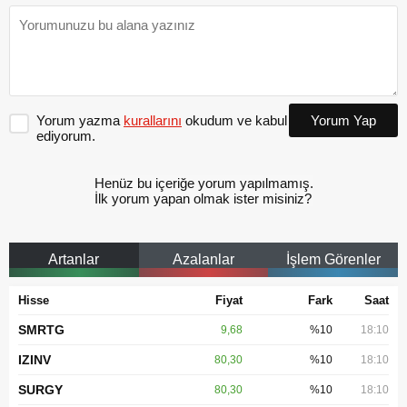
Yorum yazma
kurallarını
okudum ve kabul
Yorum Yap
ediyorum.
Henüz bu içeriğe yorum yapılmamış.
İlk yorum yapan olmak ister misiniz?
Artanlar
Azalanlar
İşlem Görenler
Hisse
Fiyat
Fark
Saat
SMRTG
9,68
%10
18:10
IZINV
80,30
%10
18:10
SURGY
80,30
%10
18:10