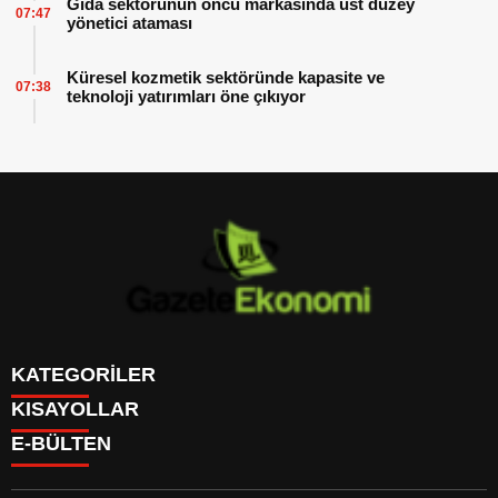
Gıda sektörünün öncü markasında üst düzey
07:47
yönetici ataması
Küresel kozmetik sektöründe kapasite ve
07:38
teknoloji yatırımları öne çıkıyor
KATEGORİLER
KISAYOLLAR
GÜNDEM
E-BÜLTEN
DÜNYA
BURÇLAR
SİYASET
CANLI BORSA
EKONOMİ