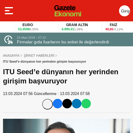
Giriş
Yap
EURO
GRAM ALTIN
FAİZ
53,4598
6.890,41
40,65
0,55%
1,09%
-0,12%
23 Mart 2026 - 07:12
uçtu
Firmalar gıda fuarlarını bu anket ile değerlendirdi
ANASAYFA
ŞİRKET HABERLERİ
ITU Seed’e dünyanın her yerinden girişim başvuruyor
ITU Seed’e dünyanın her yerinden
girişim başvuruyor
13.03.2024 07:56
Güncellenme :
13.03.2024 07:58